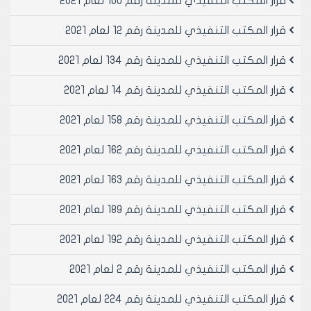
قرار المكتب التنفيذي للمدينة رقم 100 لعام 2021
وعلى حاشيه مديريه الشؤون الفنيه المؤرخه في 17/9/2001
المتضمنة
قرار المكتب التنفيذي للمدينة رقم 12 لعام 2021
لدى تدقيق الخلاف بين قرار العمرانيه رقم 86 لعام 1997
والواقع المنفذ حسب كتاب الطبوغرافيا تبين عن الاضبارة
قرار المكتب التنفيذي للمدينة رقم 134 لعام 2021
مرسله الى الفنيه منذ عام 1997 ولم تعد لا يوجد اي وثائق
قرار المكتب التنفيذي للمدينة رقم 14 لعام 2021
كما تبين ان العقار مبنى طابق واحد و غير مرخص واننا نرى ان
تستكمل اجراءات قرار فرض مقابل التحسين حسب قرار اللجنة
قرار المكتب التنفيذي للمدينة رقم 158 لعام 2021
العمرانيه و يتم الزام صاحب العلاقه بالوجائب المعدله حين
الترخيص ويثبت ذلك على مخطط الاستقامه
قرار المكتب التنفيذي للمدينة رقم 162 لعام 2021
وعلى موافقة اعضائه (بالإجماع) في جلسته رقم /50/
تاريخ 21/11/2001م.
قرار المكتب التنفيذي للمدينة رقم 163 لعام 2021
- يقرر ما يلي –
مادة 1- الموافقه على تصديق قرار اللجنه العمرانيه رقم 86
قرار المكتب التنفيذي للمدينة رقم 189 لعام 2021
لعام 1997 المتضمن
قرار المكتب التنفيذي للمدينة رقم 192 لعام 2021
1- الموافقه على تعديل وجائب العقار 11099 منطقة عقارية
انصاري من من 4 الى 3 متر مع اقتراح فرض رسم مقابل
قرار المكتب التنفيذي للمدينة رقم 2 لعام 2021
التحسين نتيجه الاستفاده
مادة 2- ينشر هذا القرار في لوحه اعلانات مجلس المدينه
قرار المكتب التنفيذي للمدينة رقم 224 لعام 2021
ويبلغ من يلزم لتنفيذه بعد استكمال اجراءات تصديقه من