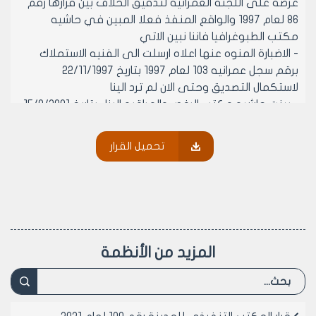
عرضه على اللجنه العمرانيه لتدقيق الخلاف بين قرارها رقم
86 لعام 1997 والواقع المنفذ فعلا المبين في حاشيه
مكتب الطبوغرافيا فاننا نبين الاتي
- الاضبارة المنوه عنها اعلاه ارسلت الى الفنيه الاستملاك
برقم سجل عمرانيه 103 لعام 1997 بتاريخ 22/11/1997
لاستكمال التصديق وحتى الان لم ترد الينا
- بينت حاشيه مكتب الرخص والمراقبه البناء بتاريخ 15/9/2001
بانه لا يوجد ترخيص على العقار 11099 انصاري وبالتالي فان
البناء القائم على المحضر المذكور والمثبت من قبل مكتب
تحميل القرار
الطبوغرافيا هو بدون ترخيص
لذا نقترح بانه لا داعي لاعاده العرض على لجنه العمرانيه
للتدقيق باعتبار الاضباره الاصليه لقرار العمرانيه غير موجوده
فقط يوجد نسخه قرار والاحاله الى المكتب التنفيذي
لمجلس المدينه لبيان الراي حول تصديق قرار اللجنه العمرانيه
رقم 86 لعام 1997 واستصدار القرار اللازم لفرض مقابل تحسين
المزيد من الأنظمة
نتيجه الاستفاده والزام مالك المحضر بالوجائب المعدله
والموافق عليها من قبل اللجنه العمرانيه والمكتب
التنفيذي لمجلس المدينه حين الترخيص بشكل نظامي او
اجراء ما ترونه مناسبا