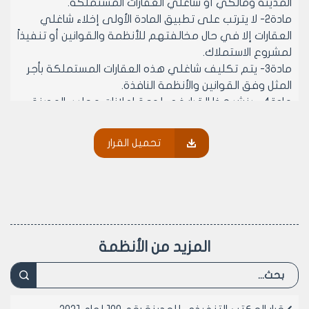
المدينة ومالكي أو شاغلي العقارات المستملكة.
مادة2- لا يترتب على تطبيق المادة الأولى إخلاء شاغلي
العقارات إلا في حال مخالفتهم للأنظمة والقوانين أو تنفيذاً
لمشروع الاستملاك.
مادة3- يتم تكليف شاغلي هذه العقارات المستملكة بأجر
المثل وفق القوانين والأنظمة النافذة.
مادة4 - ينشر هذا القرار في لوحة إعلانات مجلس المدينة
ويبلغ من يلزم لتنفيذه أصولاً.
تحميل القرار
رئيس المكتب التنفيذي لمجلس مدينة
حلب
الدكتور المهندس معد المدلجي
المزيد من الأنظمة