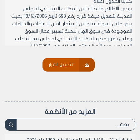
كتابنا المدون أعلاه
يرجى الاطلاع والاحالة الى المكتب التنفيذي لمجلس
المدينة لتعديل صيغة قراره رقم 693 تاريخ 13/12/2006 بحيث
ينص على الموافقة على استثمار باقي الساحات والفراغات
الموجودة في سوق الهال للجنة تسيير اعمال السوق
وعلى تقرير عضو المكتب التنفيذي لمجلس مدينة حلب
المهندس عبد الله قهواتي المؤرخ في 4/2/2007
وعلى موافقه اعضاء المكتب التنفيذي لمجلس مدينه
حلب (بالإجماع) في جلسته رقم 4 تاريخ 4/2/2007
تحميل القرار
يقرر ما يلي
مادة 1- عدم الموافقة للجنة تسيير اعمال سوق الهال على
استثمار باقي الساحات والفراغات الموجودة في سوق الهال
مادة 2- التأكيد على مديرية شؤون الأملاك بمنع اشغال
المساحات الغير مسموح فيها داخل السوق وذلك حرصا على
سير العمل
المزيد من الأنظمة
مادة 3- ينشر هذا القرار في لوحه اعلانات مجلس المدينة
ويبلغ من يلزم لتنفيذه اوصولا