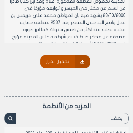
المدينه بخصوص القطعة المذكوره اعلاه وقد ابرز كتابا صادرا
عن الاسم عن مختار حي الميسر و توابعه مؤرخا في
23/10/2000 يشهد فيه بان المواطن محمد علي كريمش بن
عادل واضع اليد على المحضر رقم 2537 منطقه عقاريه
عاشره بحلب منذ اكثر من خمس سنوات كما ابرز صوره
مصدقه عن محضر ضبط قسم شرطه مجلس المدينه مؤرخ
في 29/11/2000 تثبت اغلاق وختم بالشمع الاحمر محل مذبح
فروج باسم محمد علي كريمش بن محمد عادل ولدى
الرجوع الى اضباره القطعه 19 مذابح فروج باسم محمد علي
تحميل القرار
كريمش بن محمد عادل ولدى الرجوع الى اضبارة القطعة 19
مذابح الفروج بالراموسة نبين ما يلي
1- وجود استدعاء باسم محمد علي كريمش بن محمد عادل
يطلب فيها تخصيصه بقطعه ارض في المنطقه الصناعيه
لاقامه مذبح فروج عليها ومحالة من قبل رئيس مصلحه
الميكانيك بتاريخ 18/9/1994 الى مكتب الاملاك لدراسه الطلب
المزيد من الأنظمة
2- ورود اسم محمد عادل كريمش بن علي بكرم ميسر في
جدول المسح الذي قامت به اللجنه المكلفه بدراسه وضع
مذابح الفروج في عام 1994
3- ورود اسم محمد عادل كريمش بن علي مخصصا بالقطعه