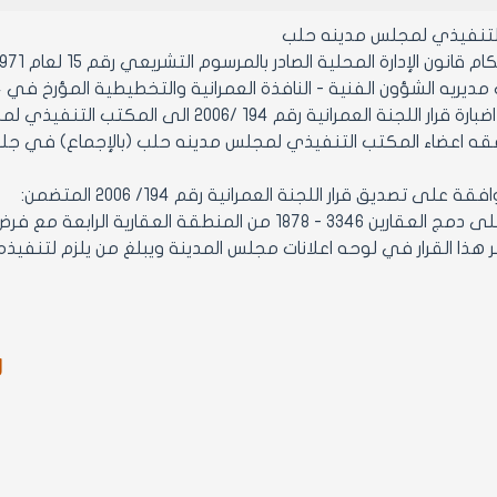
التنفيذي لمجلس مدينه حلب
ن الإدارة المحلية الصادر بالمرسوم التشريعي رقم 15 لعام 1971 ولائحته التنفيذية وتعديلاتهما
يه الشؤون الفنية - النافذة العمرانية والتخطيطية المؤرخ في 14 /1/ 2007 المتضمن:
العمرانية رقم 194 /2006 الى المكتب التنفيذي لمجلس المدينة لاتخاذ القرار المناسب
اعضاء المكتب التنفيذي لمجلس مدينه حلب (بالإجماع) في جلسته رقم 4 تاريخ
 المنطقة العقارية الرابعة مع فرض مقابل التحسين نتيجة الاستفادة
2- ينشر هذا القرار في لوحه اعلانات مجلس المدينة ويبلغ من يلزم 
ر