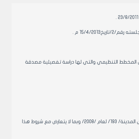
15/4/201 م .
ضمن المخطط التنظيمي والتي لها دراسة تفصيلية مصدقة
6- مرائب السيارات ( وفق شروط القرار الوزاري رقم /33/ن/لعام /2006/ وقرار مجلس المدينة/ 193/ لعام /2008/ وبما لا يتعارض مع شروط هذا