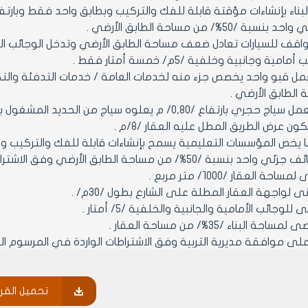
/50%/ من مساحة الطابق الأرضي .
واقف للسيارات تعادل ضعف مساحة الطابق الأرضي وتدخل الوجائب ا
ية وجانبية وخلفية /5م/ خمسة أمتار فقط .
ل قبو واحد يخصص جزء منه لخدمات العامة / خدمات التدفئة والتكييف
الطابق الأرضي .
فاع /0,80/ م يعلوه سياج من الحديد المشغول بارتفاع /1,20/م .
ون عرض الطريق المطل عليه العقار /8/م .
ة /50%/ من مساحة الطابق الأرضي وفق الاشتراطات التالية :
ساحة العقار /1000/ متر مربع .
نى لواجهة العقار المطلة على الشارع بطول /30م/ .
 للوجائب الأمامية والجانبية والخلفية /5/ أمتار .
ة البناء /35%/ من مساحة العقار .
وافقة مديرية التربية وفق الاشتراطات الواردة في المرسوم التشريعي رقم /55/ لعام 2004 وتع
ي .
تحميل القرا
 سياج لا يقل ارتفاعه عن /2/م .