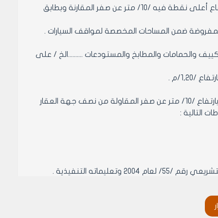
أ‌- أن يكون البناء بإنشاءات مؤقتة قابلة للفك والتركيب وبطابق واحد فقط وبارتفاع أعلى نقطة فيه /10/ متر عن صفر المقارنة وبطابق
لمفروضة ضمن المساحات المخصصة لمواقف السيارات .
 والحمامات والمطابخ والمستودعات ..........الخ / على
مادة4 : فيما يخص المؤسسات التعليمية يسمح بإنشاءات قابلة للفك والتركيب وبارتفاع /10/ متر عن صفر المقاولة من نصف جهة العقار
ليماته التنفيذية .
ﻫ- يسمح بعمل أقبية تخصص لخدمات التدفئة والتكييف والحمامات والمطابخ والمستودعات ومرآب للسيارات بنسبة /50%/ من مساحة
ر