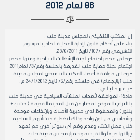
86 لعام 2012
إن المكتب التنفيذي لمجلس مدينة حلب ،
بناء على أحكام قانون الإدارة المحلية الصادر بالمرسوم
التشريعي رقم /107/ تاريخ 23/8/2011,
-وعلى محضر اجتماع لجنة الإشغالات السياحية وعنها محضر
اجتماع لجنة حماية حلب القديمة بالجلسة رقم/3/ لعام2011.
- وعلى موافقة أعضاء المكتب التنفيذي لمجلس مدينة
حلب (بالإجماع) في جلسته رقم/5/ تاريخ 24/1/2012 م .
- يـقـرر مـا يـلـي :
مادة1-الموافقة لأصحاب المنشآت السياحية في مدينة حلب
بالالتزام بالنموذج المختار من قبل المدينة القديمة ( خشب +
بللور ) والمحفوظ لدى مديرية الأملاك وبارتفاعات موحدة
وشماسي من لون واحد وذلك لتغطية منشأتهم السياحية
خلال فصل الشتاء وعدم وضع أي سواتر أخرى مع تعهد
بإزالتها صيفاً والتقيد بمواد قرار مجلس مدينة حلب