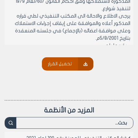
المذكورة لاستملاكها وفق احكام القانون /60/لعام 1979
لتنفيذ شوارع.
يرجى الاطلاع والاحالة الى المكتب التنفيذي لطي قراره
المذكور أعلاه والموافقة على إيقاف إجراءات الاستملاك
وعلى موافقة اعضائه (بالإجماع) في جلسته المنعقدة
بتاريخ 5/8/2001م.
- يقرر ما يلي –
مادة 1- الموافقة على طي قرار المكتب التنفيذي لمجلس
مدينة حلب رقم /25/ تاريخ 4/2/1996
تحميل القرار
نظراً لوقوع العقارات رقم /386-432-430/ منطقة العقارية
الحادية عشر المقترح استملاكها بموجبه لتنفيذ شوارع في
منطقة توسع المنطقة الجنوبية المصدقة بالكتاب الوزاري
رقم /4909/14/11/ لعام 1994 والمطبق عليها احكام الباب
الثاني من القانون /9/1974 بموجب قرار المكتب التنفيذي
رقم /169/ تاريخ 12-13-14 /5/2001
المزيد من الأنظمة
مادة 2- يبلغ الى مديرية الشؤون الفنية لايقاف إجراءات
الاستملاك واستكمال اللازم اصولا.