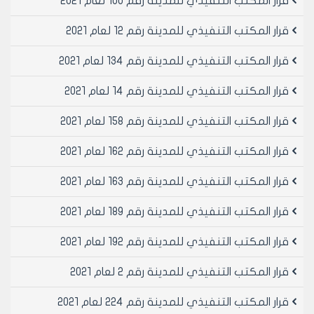
قرار المكتب التنفيذي للمدينة رقم 100 لعام 2021
الدراسة والتنفيذ والاشراف وقد سرع في الانهيار تسرب المياه
الحلوة والمالحة الى تربة التأسيس الى اسفل البناء مما ادى
قرار المكتب التنفيذي للمدينة رقم 12 لعام 2021
الى الانهيار المفاجئ.
7- تؤكد اللجنة على ضرورة معالجة كافية للابنية في تلك
قرار المكتب التنفيذي للمدينة رقم 134 لعام 2021
البقعة كونها انشئت بشكل عشوائي مخالفا للشروط
قرار المكتب التنفيذي للمدينة رقم 14 لعام 2021
الهندسية والإنشائية المعتمدة حرصا على سلامة الشاغلين
في تلك المنطقة.
قرار المكتب التنفيذي للمدينة رقم 158 لعام 2021
- وعلى التثبيت الطبوغرافي على مخطط الموقع المرفق
اعتبار البنائين المنهارين القائمين على المحضر رقم /4/
قرار المكتب التنفيذي للمدينة رقم 162 لعام 2021
منطقه عقارية انصاري- سكري- تل الزرازير.
- وعلى موافقة اعضائه (بالإجماع) في جلسته المنعقدة
قرار المكتب التنفيذي للمدينة رقم 163 لعام 2021
بتاريخ 21/2/2001م.
- يقرر ما يلي –
قرار المكتب التنفيذي للمدينة رقم 189 لعام 2021
مادة 1- اعتبار انهيار البنائين القائمين على المحضر رقم /4/
قرار المكتب التنفيذي للمدينة رقم 192 لعام 2021
منطقة عقارية الانصاري –سكري-تل الزرازير كارثة معلنة.
- استنادا لقرار لجنة السلامة العامة المؤرخ 5/2/2001.
قرار المكتب التنفيذي للمدينة رقم 2 لعام 2021
ماده - ينشر هذا القرار في لوحة اعلانات مجلس المدينة
ويبلغ من يلزم لتنفيذه اصولاً.
قرار المكتب التنفيذي للمدينة رقم 224 لعام 2021