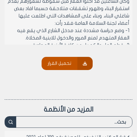
وكان الشاغلين قد اخلوا العقار قبل سقوطه لشعورهم بعدم
استقرار البناء وظهور تشققات متلاحقة حسبما افاد بعض
شاغلي البناء. وبناء على المشاهدات التي اطلعت عليها
أعضاء لجنة السلامة العامة فقد رأت:
1- وضع حراسة مشددة عند مدخل الشارع الذي يقع فيه
العقار المتهدم لمنع المرور والدخول للابنية المخلاة.
2- قطع الماء والكهرباء عن كافة الأبنية المجاورة.
3- اخلاء العقارات الملاصقة والمجاورة للعقار المتهدم نظرا
لتأثرها بحادثة الانهيار وكذلك العقار المؤلف من خمسة
تحميل القرار
طوابق والمقابل للعقار المجاور للعقار المتهدم.
4- يتم هدم الأبنية المتصدعة والمتأثرة بالانهيار من قبل
مؤسسة الاسكان العسكري بعد اخذ الاحتياطات التي تحفظ
سلامة الأبنية المجاورة وبشكل حذر دون استعمال الاليات
الثقيلة.
5- يتم ترحيل الانقاض بشكل حذر خشية حدوث اي خلل
المزيد من الأنظمة
اضافي في العقارات المجاورة و بدون استعمال الاليات
الثقيلة.
6- ترى اللجنة ان أسباب الانهيار هو كون العقار مبني بشكل
عشوائي وبغياب الاصول الهندسية والإنشائية المعتمدة في