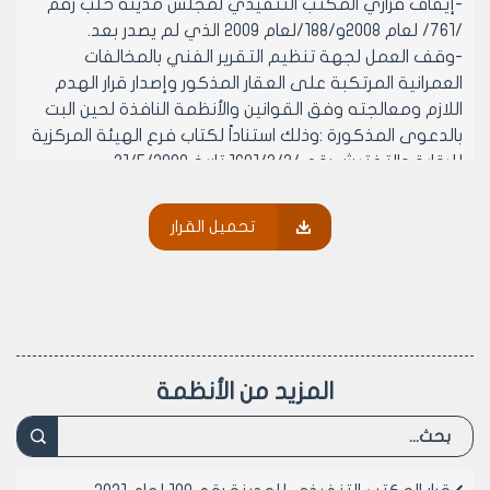
-إيقاف قراري المكتب التنفيذي لمجلس مدينة حلب رقم
/761/ لعام 2008و/188/لعام 2009 الذي لم يصدر بعد.
-وقف العمل لجهة تنظيم التقرير الفني بالمخالفات
العمرانية المرتكبة على العقار المذكور وإصدار قرار الهدم
اللازم ومعالجته وفق القوانين والأنظمة النافذة لحين البت
بالدعوى المذكورة :وذلك استناداً لكتاب فرع الهيئة المركزية
للرقابة والتفتيش رقم /1601/3/3 تاريخ 31/5/2009 .
مادة2–ينشر هذا القرار في لوحة إعلانات مجلس مدينة حلب
ويبلغ من يلزم لتنفيذه أصولاً.
تحميل القرار
رئيس المكتب التنفيذي لمجلس مدينة
حلب
الدكتور المهندس معن الشبلي
المزيد من الأنظمة