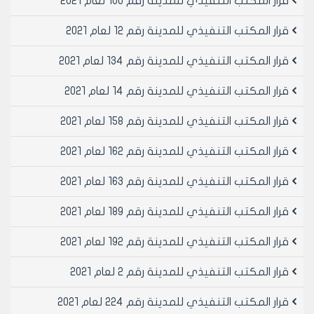
قرار المكتب التنفيذي للمدينة رقم 100 لعام 2021
‌ج) يفرض رسم ترخيص للمتر الطولي من السياج وفق ارتفاع
السياج الكلي (70ســــم حجر والباقي أسلاك والذي لا يزيد
قرار المكتب التنفيذي للمدينة رقم 12 لعام 2021
ارتفاع السور الكلي عن/2/م بمقدار/50/ ل.س وذلك لكافة
المناطق في المدينة.
قرار المكتب التنفيذي للمدينة رقم 134 لعام 2021
‌د) في حال وجود بناء قائم في العقار المراد تسييجه ينظم
قرار المكتب التنفيذي للمدينة رقم 14 لعام 2021
بهذا البناء تقرير فني ولايمنح رخصة السياج ما لم يعالج
موضوع التقرير الفني أصولا وفق ما تقدم أعلاه.
قرار المكتب التنفيذي للمدينة رقم 158 لعام 2021
‌ه) يتم تقديم سند تعهد موثق لدى الكاتب العدل بعدم
مطالبة مجلس المدينة بأي عطل وضرر قد يصيب مالك السياج
قرار المكتب التنفيذي للمدينة رقم 162 لعام 2021
أو طالب الترخيص في حال تنفيذ التخطيط المصدق وعدم
الممانعة عن تنفيذ التخط\طيط المصدق والمشاريع العامة
قرار المكتب التنفيذي للمدينة رقم 163 لعام 2021
وكذلك بالتعهد بعدم إشادة أي بناء ضمن السياج في
المحضر الذي تم الترخيص عليه تحت طائلة المســـائلة وفق
قرار المكتب التنفيذي للمدينة رقم 189 لعام 2021
أحكام المرسوم/59/ ل عام2008 وتعليماته.
قرار المكتب التنفيذي للمدينة رقم 192 لعام 2021
مادة 2-تلغى القرارات السابقة المتعلقة بالأسيجة.
مادة3-ينشر هذا القرار في لوحة إعلانات مجلس المدينة
قرار المكتب التنفيذي للمدينة رقم 2 لعام 2021
ويبلغ من يلزم لتنفيذه أصولاً.
قرار المكتب التنفيذي للمدينة رقم 224 لعام 2021