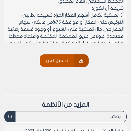
المخطط التنظيمي العام المصدق.
شريطة أن تكون:
‌أ) الملكية لكامل أسهم العقار المراد تسييجه لطالبي
الترخيص على العقار أو موافقة 75%من مالكي سهام
العقار في حال الملكية على الشيوع أو وجود قسمة رضائية
معتمدة اصولاًعن طريق المحكمة المختصة واعتماد مخطط
هذه القسمة من قبل المحكمة المذكورة وأن يكون السياج
على الجزء التبقي من العقار بعد اقتطاع الأجزاء المستملكة
منها وذلك للمحاض الواقعة ضمن المناطق التي ليس لها
تحميل القرار
دراسة تفصيلية مصدقة وكذلك اقتطاع المساحات التي
صفتها التنظيمية حدائق أو أحراش.
‌ب) أن يكون السياج من الحجر اللبن والبلوك أو البيتون
وبارتفاع لا يتجاوز /70/ســم تعلوه أسلاك شائكة حيث يقاس
الارتفاع اعتباراًمن منسوب الأرض الطبيعية الملاصقة للسياج
وذلك لكل خمسة أمتار من طول السياج ويعتبر المنسوب
المزيد من الأنظمة
للقياس في منتصف ال/5/م المذكورة ويتم تقديم
مخططات هندسية على شكل كروكي من قبل صاحب
العلاقة ودون الحاجة إلى تصديقها من نقابة المهندسين
وفي كافة الأحوال يجب ألا يزيد ارتفاع السور الكلي عن/2/م.