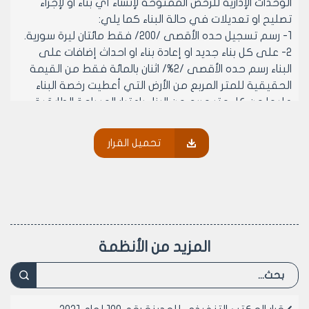
الوحدات الإدارية للرخص الممنوحة لإنشاء أي بناء او لإجراء
تصليح او تعديلات في حالة البناء كما يلي:
1- رسم تسجيل حده الأقصى /200/ فقط مائتان ليرة سورية.
2- على كل بناء جديد او إعادة بناء او احداث إضافات على
البناء رسم حده الأقصى /2%/ اثنان بالمائة فقط من القيمة
الحقيقية للمتر المربع من الأرض التي أعطيت رخصة البناء
عليها من كل متر مربع من البناء باعتبار المساحة الطابقية
ويستوفى أربع أمثال هذا الرسم عن الانشاءات والشرفات
والممرات التي يتجاوز بروزها /40/ سم لا تعد الاقبية
تحميل القرار
والسراديب التي تعلو عن سطح الأرض /75/ سم وما دون من
طبقات البناء.
3- عن كل بناء او إعادة بناء واجهة او جدار على الطريق رسم
حده الأقصى /150/ فقط مائة وخمسون قرشا سوريا عن المتر
المربع الواحد من مساحة الواجهة او الجدار ويضاف الى الرسم
المنصوص عليه في الفقرة /1/ السابقة ويستثنى من ذلك
المزيد من الأنظمة
جدران العرصات والحدائق الخالية من الأبنية غير المعدة
للاستغلال.
4- رسم حده الأقصى /100/ فقط مائة ليرة سورية باسم
نفقات التخطيط والكشف الصحي وفي حال تجديد قسم