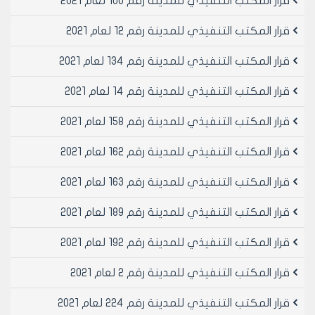
قرار المكتب التنفيذي للمدينة رقم 100 لعام 2021
من البناء او اجراء تصليح فيه دون حاجة للتخطيط فيؤخذ
نصف الرسم.
قرار المكتب التنفيذي للمدينة رقم 12 لعام 2021
5- يستوفى في حال اشغال الرصيف او الجادة عن مدة رخصة
البناء رسم مقطوع بنسبة /40%/ من المبالغ المتحققة
قرار المكتب التنفيذي للمدينة رقم 134 لعام 2021
وفقا للفقرتين /2و3/ من هذه المادة ويستوفى نصف رسم
قرار المكتب التنفيذي للمدينة رقم 14 لعام 2021
التسجيل عن طلب كل رخصة إضافة على رخصة البناء.
6- ان تكون مدة صلاحية رخصة البناء ثلاث سنوات إذا كان عدد
قرار المكتب التنفيذي للمدينة رقم 158 لعام 2021
الطوابق ستة فما دون وأربع سنوات إذا كان عددها أكثر من
ذلك.
قرار المكتب التنفيذي للمدينة رقم 162 لعام 2021
مع الإشارة الى انه ورد في التعليمات التنفيذية للقانون رقم
/1/ رقم 2/62م/3/3 في ثامنا من التعليمات المتعلقة
قرار المكتب التنفيذي للمدينة رقم 163 لعام 2021
برسوم تراخيص البناء في الفقرة /ي/ منه ما يلي:
في حال طلب رخصة إضافية على رخصة البناء الاصلية
قرار المكتب التنفيذي للمدينة رقم 189 لعام 2021
يستوفي من طالب الرخصة نصف رسم التسجيل المشار اليه
قرار المكتب التنفيذي للمدينة رقم 192 لعام 2021
في الفقرة /أ/ أي /100/ل. س كحد اقصى هذا ونشير هنا
الى ان البند /6/ من المادة /11/ المبحوث عنها هو نص جديد
قرار المكتب التنفيذي للمدينة رقم 2 لعام 2021
لم يرد مثله في القانون المالي للبلديات النافذ قبل صدور
القانون وقد كان الهدف منه توحيد صلاحية رخص البناء في
قرار المكتب التنفيذي للمدينة رقم 224 لعام 2021
جميع انحاء الجمهورية العربية السورية وذلك في معرض