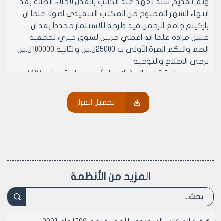
وتم تقديم سند تعهد عند الكاتب بالعدل لاخلاء الصالة بعد
انتهاء الشهر الممنوح من المكتب التنفيذي اصولا علما ان
باركينغ جامع الرحمن قيد طرحه للاستثمار مجددا بعد ان
فشل مزاده علما انه اعطي مرتين لسوق خيري لجمعية
الصم والبكم المرة الأولى ب 25000ل.س والثانية 100000ل.س
يرجى الاطلاع والتوجيه
وعلى موافقة اعضائه (بالإجماع) في جلسته رقم /48/
تاريخ 10/11/2001م.
تحميل القرار
- يقرر ما يلي –
مادة 1- الموافقة للجمعية السورية للوقاية من العمى
باشغال الباركينغ في طابق الاقبية امام جامع الرحمن دون
الساحة العلوي ولمدة شهر واحد فقط لاقامة سوق رمضان
خيري اعتبارا من تاريخ 15/11/2001 غير قابل للتجديد ببدل قدره
200000ل.س مئتا الف ليرة سورية لا غير على ان تقوم
المزيد من الأنظمة
الجمعية بتقديم سند تعهد امام الكاتب بالعدل بالاخلاء فور
انتهاء المدة المحددة من قبل المكتب التنفيذي لمجلس
المدينة دون الحاجة لانذار والمكالبة باي عطل او ضرر بذلك
شريطة حصول الجمعية على الموافقة الأمنية المطلوبة