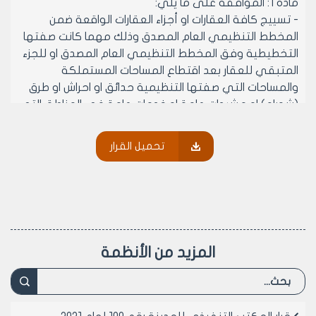
مادة 1: الموافقة على ما يلي:
- تسييج كافة العقارات او أجزاء العقارات الواقعة ضمن
المخطط التنظيمي العام المصدق وذلك مهما كانت صفتها
التخطيطية وفق المخطط التنظيمي العام المصدق او للجزء
المتبقي للعقار بعد اقتطاع المساحات المستملكة
والمساحات التي صفتها التنظيمية حدائق او احراش او طرق
(شوراع) او مشيدات عامة او خدمات عامة في المناطق التي
لها دراسات تنظيمية تفصيلية مصدقة
شريطة ان تكون:
تحميل القرار
- ملكية اسهم العقار او جزء العقار المطلوب تسييجه
لطالبي الترخيص على جزء العقار مثبتة في السجل العقاري
او مثبتة بحكم قضائي مبرم مكتسب الدرجة القطعية
وبعد اخذ موافقة مالكي 75% من اسهم العقار (وفق مواد
القانون المدني السوري الخاصة بالملكية على الشيوع)
- ان يكون السياج عبارة عن تصوينة من الحجر او البلوك بارتفاع
المزيد من الأنظمة
لا يتجاوز /70/سم تعلوه اسلاك شائكة او شبك معدني مع
وضع بواري معدنية مفرغة شاقولية بتباعد /4/م
وبروفيلات معدنية مبسطة بشكل متصالب بين البواري
للتقوية للشبك المعدني وان لا يزيد الارتفاع الكلي للسياج