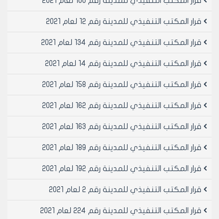
قرار المكتب التنفيذي للمدينة رقم 100 لعام 2021
المؤقت عن /2/م ويقاس الارتفاع اعتبارا من منسوب الأرض
الطبيعية الملاصقة للسياج وذلك لكل خمسة امتار من طول
قرار المكتب التنفيذي للمدينة رقم 12 لعام 2021
السياج ويعتبر المنسوب للقياس في منتصف الخمسة امتار
المذكورة
قرار المكتب التنفيذي للمدينة رقم 134 لعام 2021
- يتم تقديم مخطط هندسي مثبت عليه حدود العقار كاملا
قرار المكتب التنفيذي للمدينة رقم 14 لعام 2021
والشوارع المنفذة ويثبت عليه حدود جزء العقار المطلوب
تسييجه وحدود المساحات المستملكة والطرق التنظيمية
قرار المكتب التنفيذي للمدينة رقم 158 لعام 2021
والاحراش والحدائق ان وجدت كما يثبت عليه الأبنية القائمة ان
وجدت ويعتمد من قبل مهندس دارس وبدون تصديق نقابة
قرار المكتب التنفيذي للمدينة رقم 162 لعام 2021
المهندسين ويتم اخذ تواقيع وبصمة مالكي اغلبية العقار
/75%/ على هذا المخطط بضبط شرطة وبحضور المختار
قرار المكتب التنفيذي للمدينة رقم 163 لعام 2021
وتوقيعه وختمه للدلالة على موقع الحصة السهمية
المطلوب تسييجها
قرار المكتب التنفيذي للمدينة رقم 189 لعام 2021
- يتم ربط مخطط مساحي للعقار ويتم عليه تثبيت
قرار المكتب التنفيذي للمدينة رقم 192 لعام 2021
المعلومات اللازمة من قبل المديرية الفنية إضافة لمخطط
وضع راهن من قبل شعبة الطبوغرافيا و (صورة جوية ان دعت
قرار المكتب التنفيذي للمدينة رقم 2 لعام 2021
الحاجة) وفي حال وجود بناء مخالف بشرط ان يكون البناء قبل
تاريخ 31/12/2003 ومثبت بصورة جوية او تقرير فني قبل ذلك
قرار المكتب التنفيذي للمدينة رقم 224 لعام 2021
التاريخ او وجود وثيقة رسمية تثبت ان البناء قبل هذا التاريخ