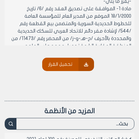
-يقرر ما يلي-
مادة 1- الموافقة على تصديق العقد رقم /6/ تاريخ
18/1/2000 الموقع من المدير العام للمؤسسة العامة
للخطوط الحديدية السورية والمتضمن بيع القطعة رقم
/544/ لإشادة مقر دائم للاتحاد العربي للسكك الحديدية
والمحددة بالأحرف /ح-هـ-و-ز/ من المحضر رقم /11473/ من
المنطقة العقارية الرابعة تجميل معهد حلب العلمي
والبالغة مساحته التقريبية /1500/م2 وبسعر المتر المربع
الواحد /3300/ل.س وإجمالي قيمة العقد /4950000/ ل.س
تحميل القرار
فقط أربعة ملايين وتسعمائة وخمسون ألف ليرة سورية لا
غير.
2- الموافقة على تصديق العقد رقم /11/ تاريخ 22/1/2000
الموقع مع السيد محمد مكي شيخ القهواتية بن أحمد
المتضمن استثمار الحانوت رقم /56/1 في سوق مساكن
سليمان الحلبي (أرض العجوز) وذلك ببدل استثمار سنوي
المزيد من الأنظمة
مقداره /51000/ل.س إحدى وخمسون ألف ليرة سورية سنوياً
وإجمالي قيمة العقد /255000/ل.س مئتان وخمس
وخمسون ألف ليرة سورية لا غير.
3- الموافقة على تصديق العقد رقم /12/ تاريخ 23/1/2000