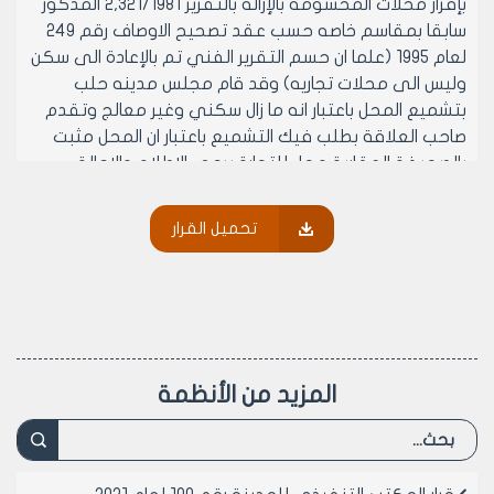
بإفراز محلات المحسومة بالإزالة بالتقرير 2,321/1981 المذكور
سابقا بمقاسم خاصه حسب عقد تصحيح الاوصاف رقم 249
لعام 1995 (علما ان حسم التقرير الفني تم بالإعادة الى سكن
وليس الى محلات تجاريه) وقد قام مجلس مدينه حلب
بتشميع المحل باعتبار انه ما زال سكني وغير معالج وتقدم
صاحب العلاقة بطلب فيك التشميع باعتبار ان المحل مثبت
بالصحيفة العقارية محل للتجارة يرجى الاطلاع والإحالة
للعرض على المكتب التنفيذي او ما ترونه مناسبا
وعلى حاشية عضو المكتب التنفيذي لمجلس مدينه حلب
تحميل القرار
الاستاذ محمد شياح المؤرخة 17/3/2007 المسطرة على
توصيه المكتب التنفيذي الصادر بتاريخ 5/3/2007
وعلى موافقه اعضاء المكتب التنفيذي لمجلس مدينه
حلب (بالإجماع) في جلسته رقم 11 تاريخ 22/3/2007
يقرر ما يلي
مادة 1- الموافقة على حسم مخالفه تحويل الغرف
المزيد من الأنظمة
الأمامية من طابق الأعمدة الى محلات تجاريه دكاكين على
المقسم رقم 3 الناتج من العقار 10597 من المنطقة العقارية
الانصاري وفق احكام قرار مجلس مدينه حلب رقم 110 لعام
2005