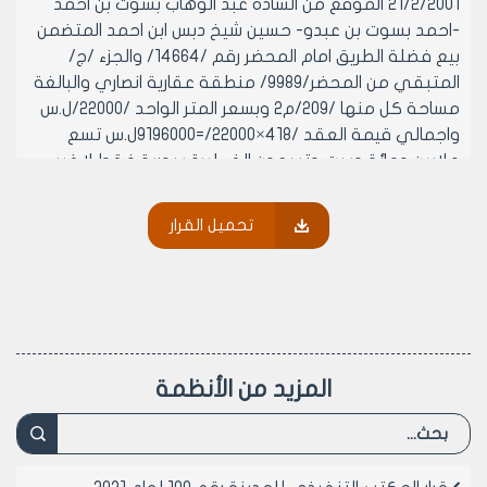
21/2/2001 الموقع من السادة عبد الوهاب بسوت بن احمد
-احمد بسوت بن عبدو- حسين شيخ دبس ابن احمد المتضمن
بيع فضلة الطريق امام المحضر رقم /14664/ والجزء /ج/
المتبقي من المحضر/9989/ منطقة عقارية انصاري والبالغة
مساحة كل منها /209/م2 وبسعر المتر الواحد /22000/ل.س
واجمالي قيمة العقد /418×22000/=9196000ل.س تسع
ملايين ومائة وست وتسعون الف ليرة سورية فقط لا غير.
مادة 2- الموافقة على تصديق العقد رقم /38/ تاريخ
21/2/2001 الموقع مع السيد قادر هورو بن محمد والدته
تحميل القرار
ريحانة والمتضمن بيع المقسم الصناعي رقم /15/ في
منطقة شمال الحيدرية المخصص لمهنة البلوك والبالغة
مساحته /676.35/م2 وبسلفة مبدئية عن قيمة المتر المربع
الواحد /300/ل.س واجمالي السلفة على قيمة العقد
/202905/ل.س مئتي الف والفين وتسعمائة وخمس ليرات
سورية لا غير.
المزيد من الأنظمة
مادة 3- الموافقة على تصديق العقد رقم /39/ تاريخ
21/2/2001 الموقع مع السيد صبحي المحمد بن جاسم
والدته زهرة والمتضمن بيع المقسم الصناعي رقم /103/
في منطقة شمال الحيدرية المخصص لمهنة البلوك والبالغة