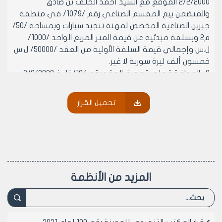
2/2/2000 الموقع مع السيد أحمد الخلف بن صادق
والمتضمن بيع المقسم الصناعي رقم /1079/ في منطقة
جبرين الصناعية المخصص لمهنة تنجيد سيارات وبمساحة /50/
م2 وبسلفة مبدئية عن قيمة المتر المربع الواحد /1000/
ل.س وإجمالي قيمة السلفة الأولية من العقد /50000/ ل.س
خمسون ألف ليرة سورية لا غير.
2- الموافقة على تصديق العقد رقم /18/ تاريخ 2/2/2000
الموقع مع السيد أحمد نذير داخل والمتضمن بيع المقسم
الصناعي رقم /178/ في منطقة الشقيف الصناعية والبالغة
تحميل القرار
مساحته/250/ م2 وبسعر نهائي للمتر المربع الواحد
/931,77/ ل.س وإجمالي قيمة العقد /232943/ ل.س فقط
مئتان واثنان وثلاثون ألف وتسعمائة وثلاثة وأربعون ليرة
سورية لا غير.
3- الموافقة على تصديق العقد رقم /23/ تاريخ 10/2/2000
الموقع مع السيدين جميل بصمه جي بن عبد الرؤوف وأحمد
المزيد من الأنظمة
عبد الرحمن بن شحادة والمتضمن بيع فضلة الطريق أمام
المحضر رقم /8656/ من المنطقة العقارية أنصاري وبمساحة
/24,5/ م2 وبسعر للمتر المربع الواحد /25000/ ل.س خمس
وعشرون ألف ليرة سورية وإجمالي قيمة العقد /612500/