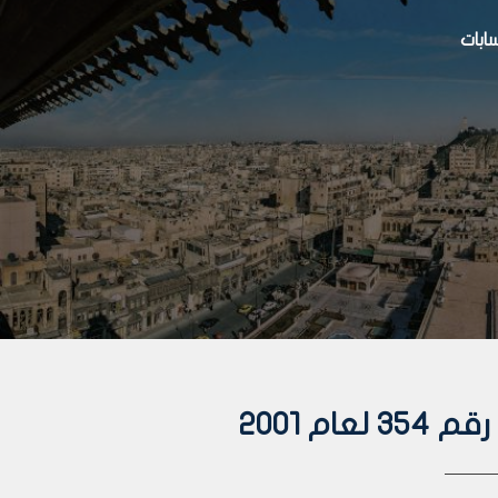
بات
م 2001