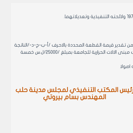
 ضبط لجنة تقدير فضلات الطرق المبدئي المؤرخ 16/9/2001 المتضمن تقدير قيمة القطعة المحددة بالاحرف /أ-ب-ج-د-/الناتجة
عمن العقار /9352/ منطقة عقارية رابعة وبمساحة تقريبية /10819/م2 محلة غرب مبنى الالات الحرارية للجامعة بمبلغ /25000/ل.س خمسة
ئيس المكتب التنفيذي لمجلس مدينة حلب
المهندس بسام بيروتي