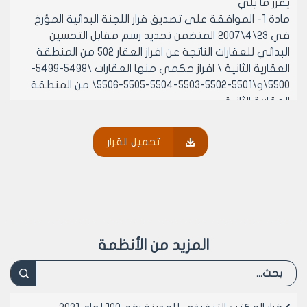
يقرر ما يلي
مادة 1- الموافقة على تصديق قرار اللجنة البدائية المؤرخ
في 23\4\2007 المتضمن تحديد رسم مقابل التحسين
البدائي للعقارات الناتجة عن افراز العقار 502 من المنطقة
العقارية الثانية \ افراز حكمي منها العقارات \5498-5499-
5500\و\5501-5502-5503-5504-5505-5506\ من المنطقة
العقارية الثانية
مادة 2- ينشر هذا القرار في لوحه اعلانات مجلس مدينه
حلب ويبلغ من يلزم لتنفيذه اصولا
تحميل القرار
رئيس المكتب التنفيذي لمجلس مدينة
حلب
الدكتور المهندس معن الشبلي
المزيد من الأنظمة