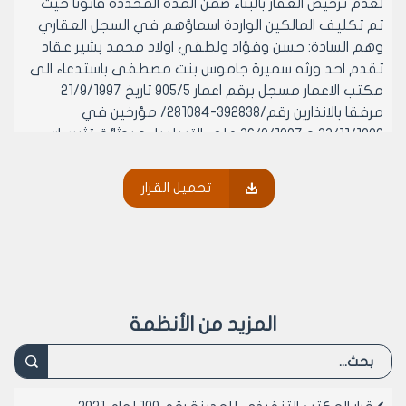
لعدم ترخيص العقار بالبناء ضمن المده المحدده قانونا حيث
تم تكليف المالكين الواردة اسماؤهم في السجل العقاري
وهم السادة: حسن وفؤاد ولطفي اولاد محمد بشير عقاد
تقدم احد ورثه سميرة جاموس بنت مصطفى باستدعاء الى
مكتب الاعمار مسجل برقم اعمار 905/5 تاريخ 21/9/1997
مرفقا بالانذارين رقم/392838-281084/ مؤرخين في
22/11/1996 و 26/8/1997 على التسلسل و بوثائق تثبت ان
المرحومة تملك نصف سهام العقار وذلك بموجب صك كاتب
بالعدل رقم خاص 99 ورقم عام 3478 سجل 461 تاريخ
تحميل القرار
24/5/1972 ورخصه بناء رقم 1416 تاريخ 6/2/12/1977 حيث
منحت تاريخ 16/1/1978 تثبت بناء الجزء العائد ملكيته لها
بعد نهايه المده القانونيه تم اجراء الكشف بتاريخ 1/7/1998
تبين ان العقار جزء منه مبني طابق ارضي وقسم ارض خاليه
ونظرا لعدم اتمام بناء كامل المساحه الطابقيه تم ارسال
جدول رسوم عرصات الى الجباية بتاريخ 19/8/1999 لتحصيلها
المزيد من الأنظمة
تم دراسه وضع العقار على ضوء الوثائق لدينا حيث تم ارسال
عده كتب الي مكتب الطبوغرافيا كان اخرها كتابنا المؤرخ
في 21/2/2001 والمتضمن اجراء الكشف على العقار المذكور
وبيان مساحه الجزء المبنى والجزء الغير مبني مع رسم