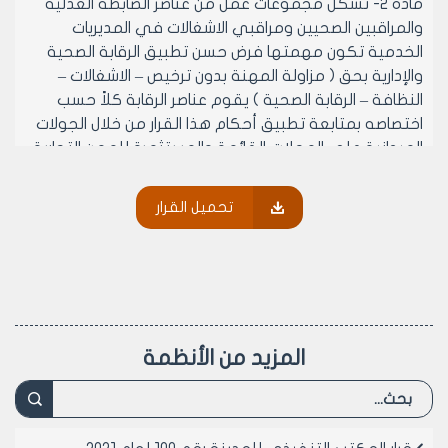
مادة 2- تشكل مجموعات عمل من عناصر الضابطة العدلية
والمراقبين الصحيين ومراقبي الاشغالات في المديريات
الخدمية تكون مهمتها فرض حسن تطبيق الرقابة الصحية
والإدارية بحق ( مزاولة المهنة بدون ترخيص – الاشغالات –
النظافة – الرقابة الصحية ) يقوم عناصر الرقابة كلاً حسب
اختصاصه بمتابعة تطبيق أحكام هذا القرار من خلال الجولات
الميدانية على المحلات القائمة والمستثمرة للمهن التجارية
والصناعية والصحية , ويتم رفع جداول دورية بنتائج الجولات
الميدانية من المديريات الخدمية إلى رئاسة مجلس مدينة
تحميل القرار
حلب لاتخاذ القرارات المناسبة.
مادة 3- ينشر هذا القرار في لوحة إعلانات مجلس المدينة
ويبلغ من يلزم لتنفيذه أصولاً .
رئيس المكتب التنفيذي لمجلس مدينة
حلب
المزيد من الأنظمة
المهندس محمد أيمن حلاق