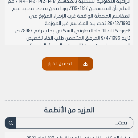
الزراعية التعاونية السكنية بالمقاسم /141-142-143-144/ مع
العلم بأن المقسمين /113-115/ وردا ضمن محضر تجديد قيم
المقاسم المحدثة الواقعة غرب الزهراء المؤرخ في
28/12/1993 تحت بند المقاسم غير الموزعة.
2-ورد كتاب الاتحاد التعاوني السكني بحلب رقم /295/ ص
تاريخ 9/4/1996 المرفق المتضمن طلب الغاء تخصيص
الجمعيتين المذكورتين (العمران – البحوث الزراعية)
بالمقاسم الواردة بالقرار الآنف الذكر /240/ تاريخ 18/9/1991
لكي يتم توزيعها على جمعيات أخرى حيث أن الجمعيتين
تحميل القرار
قد تم حلهما أصولا وصفيت أعمالهما.
3-تطلب جمعية التراث الموسيقي بكتابها المرفق
تخصيصها بأربعة مقاسم من المقاسم المذكورة أعلاه حيث
لم يسبق لها أن استفادت من أي مقسم.
-يرجى الاطلاع والموافقة على عرض الموضوع على
المكتب التنفيذي لاستصدار قرار الغاء تخصيص الجمعيتين من
المزيد من الأنظمة
المقاسم المخصصة لهم ومن ثم الإحالة الى لجنة توزيع
المقاسم على الجمعيات للنظر بطلب جمعية التراث المرفق
ولكم الشكر.
وعلى موافقة أعضائه بالإجماع في جلسته المنعقدة