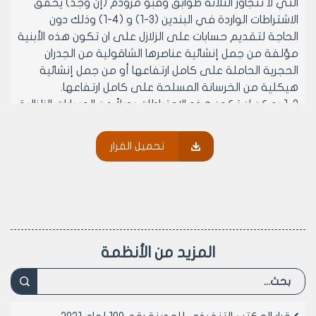
التي لا تتجاوز الثلاثة طوابق وقبو مرودم (إن وجد) يحقق
الاشتراطات الواردة في البندين (3-1) و (4-1) وذلك دون
الحاجة لتقديم حسابات على الزلازل على ان تكون هذه الأبنية
مؤلفة من جمل إنشائية عناصرها الشاقولية من الجدران
الحجرية الحاملة على كامل ارتفاعها أو من جمل إنشائية
هيكلية من الخرسانة المسلحة على كامل ارتفاعها.
1-2 يمكن ان تكون هذه الاحتياطات بديلاً عن الحسابات الزلزالية
المطلوبة حسب الكود العربي السوري للجدران الحاملة غير
المسلحة في المباني (1994) والكود العربي السوري
تحميل القرار
لتصميم وتنفيذ المنشآت بالخرسانة المسلحة (1995)
وملحقاته من الاشتراطات والاحتياطات المطلوبة لمقاومة
الزلازل في المباني (الجزء الاول 1996 والجزء الثاني 1997 والجزء
الثالث 2000) كما انه في حال تقديم دراسة كاملة تستوفي
متطلبات الكود العربي السوري وملحقاته فلا ضرورة للتقيد
بهذه الاشتراطات
المزيد من الأنظمة
1-3 في حال المباني العادية المؤلفة من اطارات مقاومه
للزلازل (عقد صلبة) من الخرسانة المسلحة المصبوبة في
المكان يمكن تطبيق كافة الاحتياطات والاشتراطات الواردة
في البند 11-7 من الكود العربي السوري لتصميم وتنفيذ