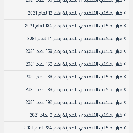
قرار المكتب التنفيذي للمدينة رقم 100 لعام 2021
المنشآت بالخرسانة المسلحة (1995) والاشتراطات الإضافية
لرفع كفاءة المنشآت على الزلازل الواردة في البند 2-3 من
قرار المكتب التنفيذي للمدينة رقم 12 لعام 2021
الاشتراطات والاحتياطات المطلوبة في تصميم المباني
المقاومة للزلازل (الجزء الاول 1996).
قرار المكتب التنفيذي للمدينة رقم 134 لعام 2021
2- اشتراطات عامة:
قرار المكتب التنفيذي للمدينة رقم 14 لعام 2021
2-1 يجب توحيد منسوب الأساسات وفي حال وجود قبو
جزئي يمكن تنفيذ الأساسات على منسوبين شريطة ربط
قرار المكتب التنفيذي للمدينة رقم 158 لعام 2021
الأساسات العلوية بالاتجاهين بجوائز تقويم (شيناجات)
مستمرة من الخرسانة المسلحة وعلى منسوب واحد مع
قرار المكتب التنفيذي للمدينة رقم 162 لعام 2021
جسور سقف القبو الجزئي. تحدد أبعاد مقاطع هذه الجوائز
كما في الفقرة (4-9).
قرار المكتب التنفيذي للمدينة رقم 163 لعام 2021
2-2 في حال كون الأساسات الطرفية في الأبنية المتصلة
بعرض أكبر من مرة ونصف سماكة الجدران فيجب اعتماد
قرار المكتب التنفيذي للمدينة رقم 189 لعام 2021
التصميم المناسب لمقاومة تأثير الانحراف بين محور الاساس
قرار المكتب التنفيذي للمدينة رقم 192 لعام 2021
ومحور الجدار (إضافة جوائز تقويم، جدران متعامدة، لمعات
من الخرسانة المسلحة بعرض الأساس... أو غيرها)
قرار المكتب التنفيذي للمدينة رقم 2 لعام 2021
2-3 يجب أن تكون العناصر الإنشائية الحاملة (أعمدة أو جدران
حاملة) مستمرة من منسوب التأسيس حتى سطح البناء.
قرار المكتب التنفيذي للمدينة رقم 224 لعام 2021
2-4 يجب أن تكون الاحمال الشاقولية في كافة الطوابق