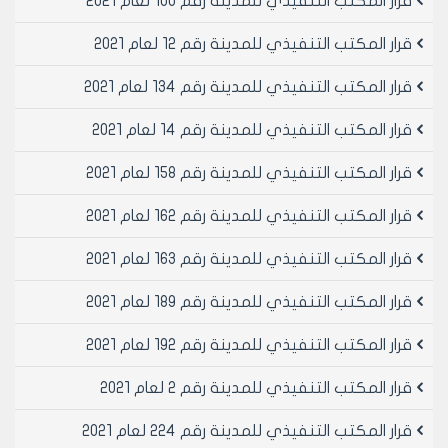
قرار المكتب التنفيذي للمدينة رقم 100 لعام 2021
63/ أجزاء مقاسم غير موزعه.
/1/ جزء من مبنى عام بمساحه /2598/ م2 المخصص لقيادة
قرار المكتب التنفيذي للمدينة رقم 12 لعام 2021
المنطقة الشمالية
/5/مقسما مخصصه لمؤسسات عامة (سوق محلي –
قرار المكتب التنفيذي للمدينة رقم 134 لعام 2021
مستوصف – مخفر شرطة - فرن) كما وردت في المخططات
قرار المكتب التنفيذي للمدينة رقم 14 لعام 2021
المصدقة لدراسة بقعة (حي الشهداء) وبذلك يكون عدد
المقاسم التي تناولها التقييم في هذا المحضر
قرار المكتب التنفيذي للمدينة رقم 158 لعام 2021
324+44+63+5+1=437 فقط أربعمائة وسبع وثلاثون مقسما
ويكون مجموع المقاسم مع المقاسم المخصصة للمشيدات
قرار المكتب التنفيذي للمدينة رقم 162 لعام 2021
العامة 437+10=447 أربعمائة وسبعه واربعون مقسما فقط
وهذا موضح في الجداول الملحقة بهذا المحضر.
قرار المكتب التنفيذي للمدينة رقم 163 لعام 2021
وعلى موافقة أعضائه بالإجماع في جلسته المنعقدة
بتاريخ 9/5/1990
قرار المكتب التنفيذي للمدينة رقم 189 لعام 2021
يقرر ما يلي: -
قرار المكتب التنفيذي للمدينة رقم 192 لعام 2021
1- تصديق محضر لجنة تقييم المقاسم المذكورة أعلاه وفق
الجدول التالي: -
قرار المكتب التنفيذي للمدينة رقم 2 لعام 2021
1 2 3 4 5 6 7
اسم الجمعية عدد المقاسم المخصصة لكل جمعية المساحة
قرار المكتب التنفيذي للمدينة رقم 224 لعام 2021
م2 القيمة الإجمالية ل.س