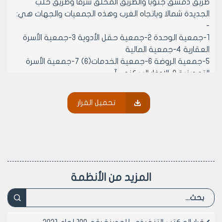
طريق دمشق جنوبا والطريق المحلق شرقا وطريق حلب
الجديدة شمالا وباتجاه الغرب وهذه الجمعيات والجهات هي:
-
1-جمعية الوحدة 2-جمعية حقل الأدوية 3-جمعية الأسرة
العقارية 4-جمعية المالية
5-جمعية الروضة 6-جمعية الخدمات(6) 7-جمعية الأسرة
التموينية 8-الادخار السكني-آ-
9-جمعية المعلمين 10-جمعية الخدمات(ب) 11-جمعية
الخريجين العاملين في جامعة حلب
تحميل القرار
12-مركز البحوث والدراسات العلمية 13-المؤسسة العامة
للإسكان(الاعمار السكني – توسع المدينة)
14-المشيدات العامة
يضاف الى ذلك المقاسم وأجزاء المقاسم التي لم يتم
تخصيصها بعد وان المقاسم التي تناولها التقييم هي:
324/ مقسما مخصصه للجمعيات والجهات المذكورة.
المزيد من الأنظمة
10/ مقاسم مخصصه للمشيدات العامة لم يتناولها التقييم
(3روضات + 3مدارس) عملا بأحكام القانون رقم 60 لعام 979
وقرار وزاره الإسكان والمرافق رقم /1558/ لعام 1984.
44/ مقسما غير موزعه.