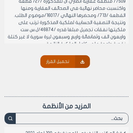
7509/ منطقة عقارية انصاري ال للمذكورة /27/ قطعة
واكتسبت محاضر نهائية في الصحائف العقارية ومنها
القطعة /713/ ومحضرها النهائي /16017/موضوع الطلب.
ونتيجة التصفية الحسابية لملكية المذكورة ترتب على
ملكيتها نفقات تجميل مبلغا قدره /46874/ل.س ست
واربعون الف وثمانمائة واربع وسبعون ليرة سورية لا غير كتلة
نقدية واحدة على كامل الملكية الناتجة.
ولورود عدة طلبات من مالكي بعض القطع في ظل التنظيم
وتمكيناً لهم من تسجيل هذه البيوع في الصحائف العقارية
تحميل القرار
يرغبون بتصفية ذمة قطعهم ورفع الاشارات الموجودة على
الصحائف العقارية ليتمكنوا من التصرف بملكيتهم. وقد
طلبنا من الرئاسة بتجزئة المبلغ المترتب على القطع الا انه
صدر قرار المكتب التنفيذي رقم /247/ تاريخ 2/8/2000 بعدم
الموافقة على تقسيم النفقات على القطع الناتجة.
ولد مراجعة شعبة التنظيم (التوزيع) تبين وجود طلبات من
المزيد من الأنظمة
عدة اشخاص في ظل التنظيم بإبراز صكوك توكيل خاصة
لعمليات بيوع القطع من قبل المالكة عن طريق الكاتب
بالعدل ومنحوا بيانات تجميل في هذه القطع تخولهم
التصرف بالملكية والبيوع (وفق صور صكوك التوكيل وصور