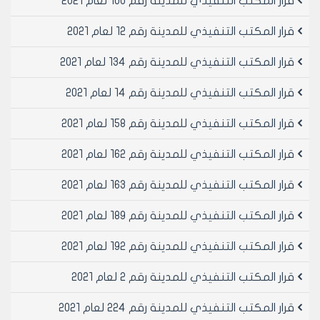
قرار المكتب التنفيذي للمدينة رقم 100 لعام 2021
البيانات المرفقة).
يرجى الاطلاع والإحالة الى المكتب التنفيذي لإعادة النظر
قرار المكتب التنفيذي للمدينة رقم 12 لعام 2021
وفق المادة /43/ من قانون التنظيم رقم /9/ لعام 1974
والتي تنص (لرئيس الجهة الإدارية- بعد استطلاع رأي
قرار المكتب التنفيذي للمدينة رقم 134 لعام 2021
المجلس اصدار قراراته لحل القضايا الفرعية التي لم تنص عليها
قرار المكتب التنفيذي للمدينة رقم 14 لعام 2021
هذا القانون و اتخاذ جميع التدابير اللازمة لتنفيذ بما لا يتعارض
مع احكامه).
قرار المكتب التنفيذي للمدينة رقم 158 لعام 2021
- وعلى تقرير عضوي المكتب التنفيذي المهندسين احمد
عاشور ومحمد هيثم دباس المتضمن:
قرار المكتب التنفيذي للمدينة رقم 162 لعام 2021
بناء على احالة المكتب التنفيذي لمجلس المدينة بجلسته
المنعقدة بتاريخ 13/12/2000 حول طلب الفنية اعادة النظر
قرار المكتب التنفيذي للمدينة رقم 163 لعام 2021
بقرار المكتب التنفيذي رقم /247/ تاريخ 2/8/2000 المتعلق
بعد موافقته على تقسيم نفقات التنظيم المترتبة على
قرار المكتب التنفيذي للمدينة رقم 189 لعام 2021
الملكية الأساسية على القطع الناتجة للمالك بعد دراسة
قرار المكتب التنفيذي للمدينة رقم 192 لعام 2021
الاضبارة ومناقشة محاسبة التنظيم ودائرة الجباية نوضح لكم
ما يلي:
قرار المكتب التنفيذي للمدينة رقم 2 لعام 2021
1- يستوجب تحصيل اموال المناطق الخاضعة للتنظيم وفق
جباية الاموال العامة.
قرار المكتب التنفيذي للمدينة رقم 224 لعام 2021
2- على دائرة التنظيم عدم منح اي بيان تجميل او براءة ذمة