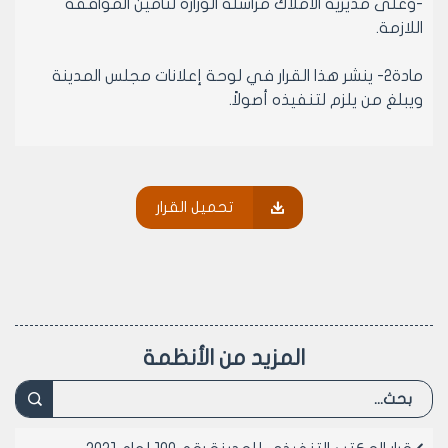
-وعلى مديرية الأملاك مراسلة الوزارة لتأمين الموافقة
اللازمة.
مادة2- ينشر هذا القرار في لوحة إعلانات مجلس المدينة
ويبلغ من يلزم لتنفيذه أصولاً.
نائب رئيس المكتب التنفيذي لمجلس
مدينة حلب
تحميل القرار
المهندسة لمى المعمار
المزيد من الأنظمة