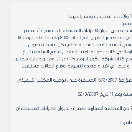
لدى الاطلاع على الطلب المقدم من السيد محمد ديب تبين عدم وجود اضبارة مسجله في ديوان الاجراءات المبسطة للمقسم /1/ محضر
9423 منطقه انصاري وان التقرير الفني منظم برقم 2282 /2003 تاريخ 15/6/2003 أي بعد صدور القانون رقم 1 عام 2003 وقد جاء بالقرار رقم 13
ام 2006 لمجلس مدينه حلب باعتماد التقرير الفني المنظم قبل تاريخ 5/4/2003 هي ثبوتيه القدم الوحيدة ما لم تكن مسجلة بديوان
لذي كانت بحوزته باعتبار انه احيل لدفع السلفة بتاريخ
13/4/2004 ولم يتم دفعها مرفق مع الاضبارة صوره عن إيصال الكهرباء عام 2000 مع كتاب شركة الكهرباء رقم 125/ص ش وقد ورد بقرار مجلس
 الفنية بعدم قبول او عرض اي اضباره جديده لتسويه اوضاع الصالات مستقبلا
وعلى حاشية عضو المكتب التنفيذي لمجلس مدينه حلب الاستاذ محمد شياح المؤرخة 15/3/2007 المسطرة على توصيه المكتب التنفيذي
 22/3/2007
مادة 1- الموافقة على تسجيل اضباره المقسم رقم 1 الناتج من المحضر رقم 9423 من المنطقة العقارية الانصاري بديوان الاجراءات المبسطة ان