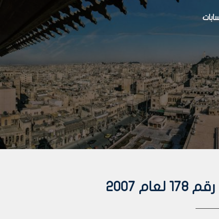
بات
م 2007