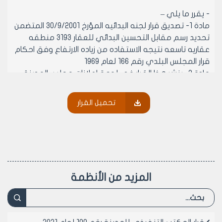
- يقرر ما يلي –
مادة 1- تصديق قرار لجنه البدائيه المؤرخ 30/9/2001 المتضمن
تحديد رسم مقابل التحسين البدائي للعقار 3193 منطقه
عقاريه تاسعه نتيجه الاستفاده من زياده الارتفاع وفق احكام
قرار المجلس البلدي رقم 166 لعام 1969
مادة 2- ينشر هذا القرار في لوحة إعلانات مجلس المدينة
ويبلغ من يلزم لتنفيذه اصولا
تحميل القرار
رئيس المكتب التنفيذي لمجلس مدينة
حلب
المهندس بسام بيروتي
المزيد من الأنظمة