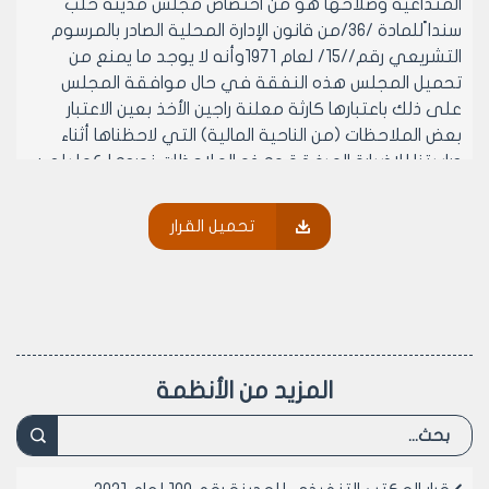
المتداعية وصلاحها هو من اختصاص مجلس مدينة حلب
سندا ًللمادة /36/من قانون الإدارة المحلية الصادر بالمرسوم
التشريعي رقم//15/ لعام 1971وأنه لا يوجد ما يمنع من
تحميل المجلس هذه النفقة في حال موافقة المجلس
على ذلك باعتبارها كارثة معلنة راجين الأخذ بعين الاعتبار
بعض الملاحظات (من الناحية المالية) التي لاحظناها أثناء
دراستنا للإضبارة المرفقة وهذه الملاحظات نوردها كما يلي:
أولاً-ضرورة وجود تقرير بوضع الكارثة وتاريخها0
ثانياً-ان تقوم مديرية الشؤون الفنية باتخاذ الإجراءات اللازمة
تحميل القرار
في تحديد وجرد الأعمال المنفذة في المنطقة المذكورة
ونقترح أن يتم ذلك عن طريق لجنة مشتركة بين مجلس
المدينة ومؤسسة الإسكان العسكرية لحساب المساحات
المنفذة 0
ثالثاً-إعادة النظر في الكشوف المنظمة من قبل مديرية
الشؤون الفنية حيث لوحظ ما يلي:
المزيد من الأنظمة
‌أ- تم تنظيم الكشف بسعر/500/ل 0س للمتر المربع الواحد
وهذا السعر متفق عليه للهدم والترحيل معا ونعتقد أن
الاعمال كانت في المنطقة المذكورة في معظمها هي
أعمال ترحيل فقط فإذا قارنا الأسعار المتفق عليها بين