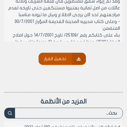
وقد تم إيواء شقق للمتضررين في قلعه الشريف وثلاثة
عائلات من اصل ثمانية يعتبروا مستنكفين حتى تاريخه لعدم
مراجعتهم لحد الان يرجى الاطلاع وبيان ما ترونه مناسبا
- وعلى كتاب مديريه المدينة القديمة المؤرخ 30/7/2001
المتضمن:
بناء على كتابكم رقم /25109/ تاريخ 14/7/2001 حول اصلاح
العقار /1590/ منطقه عقاريه سابعة (البندره) وتامين ايواء
ريثما يتم اصلاح العقار بطلب مقدم الى المكتب التنفيذي
بتاريخ 11/7/2001 تبين:
تحميل القرار
لدى الكشف على العقار المذكور تبين ان معظم الاسقف
متصدعة وبحاجه الى ترميم كما ان معظم الجدران متصدعة
وتحوي تشققت طولية و بحاجه ايضا الى ترميم خاصه الجدار
الفاصل بينه وبين الفندق المجاور اي ان العقار بحاجه ماسه
الى الترميم والاصلاح ليكون صالحا للسكن ويمكن لصاحب
العلاقة التقدم بطلب للترميم الى صندوق الاحياء لترميم
المزيد من الأنظمة
العقار باشرافنا او التقدم بطلب للحصول على رخصه ترميم
اصولا اما موضوع الايواء المؤقت ريثما يتم اصلاح العقار فهذا
يعود اليكم
- وعلى موافقة اعضائه (بالإجماع) في جلسته المنعقدة