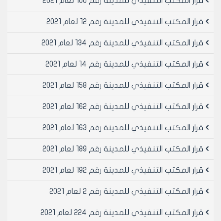
قرار المكتب التنفيذي للمدينة رقم 100 لعام 2021
وبطابق واحد فقط وبارتفاع اعلى نقطة فيه 10 مترعن صفر
المقارنة وبطابق جزئي واحد بنسبة 50% من مساحة الطابق
قرار المكتب التنفيذي للمدينة رقم 12 لعام 2021
الأرضي
‌ب- تأمين مواقف للسيارات تعادل ضعف مساحة الطابق
قرار المكتب التنفيذي للمدينة رقم 134 لعام 2021
الارضي وتدخل الوجائب المفروضة ضمن المساحات المخصصة
قرار المكتب التنفيذي للمدينة رقم 14 لعام 2021
لمواقف السيارات.
‌ج- ترك وجائب امامية وجانبية وخلفية 5م خمسة أمتار
قرار المكتب التنفيذي للمدينة رقم 158 لعام 2021
فقط.
‌د- يسمح بعمل قبو واحد يخصص جزء منه لخدمات عامة /
قرار المكتب التنفيذي للمدينة رقم 162 لعام 2021
خدمات التدفئة والتكييف والحمامات والمطابخ
والمستودعات ......الخ/ على كامل مساحة الطابق الأرضي.
قرار المكتب التنفيذي للمدينة رقم 163 لعام 2021
‌ه- يسمح بعمل سياج حجري بارتفاع /0.80/م يعلوه سياج من
الحديد المشغول بارتفاع /1.20/م
قرار المكتب التنفيذي للمدينة رقم 189 لعام 2021
‌و- يجب ان لا يقل عرض الطريق المطل عليه العقار 8 م
قرار المكتب التنفيذي للمدينة رقم 192 لعام 2021
مادة 5- فيما يخص المؤسسات التعليمية يسمح بإنشاءات
قابلة للفك والتركيب وبارتفاع 10 متر عن صفر المقارنة من
قرار المكتب التنفيذي للمدينة رقم 2 لعام 2021
منتصف جبهة العقار ويطابق سقائف جزئي واحد بنسبة
50% من مساحة الطابق الأرضي وفق الاشتراطات التالية:
قرار المكتب التنفيذي للمدينة رقم 224 لعام 2021
‌أ- الحد الادنى لمساحة العقار 1000 متر مربع.