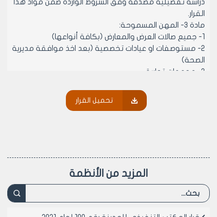
دراسة تفصيلية مصدقة وفق الشروط الواردة ضمن مواد هذا
القرار.
مادة 3- المهن المسموحة:
1- جميع صالات العرض والمعارض (بكافة أنواعها)
2- مستوصفات او عيادات تخصصية (بعد اخذ موافقة مديرية
الصحة)
3- مجمعات تجارية.
4- مدينة العاب.
5- منشآت سياحية وكافيتريات ومطاعم ومقاهي (عدا
تحميل القرار
الفنادق).
6- مرائب وغسيل السيارات (وفق شروط قرار وزير الإدارة
المحلية رقم 33/ن لعام 2006 وقرار مجلس مدينة حلب رقم
193 لعام 2008 التي تطبق لاحقا عند الحصول على الترخيص
فيما يخص المهنة من قبل شعبة الرخص الصناعية في
مديرية الشؤون الفنية للعقار المطلوب ترخيصه ترخيصا
المزيد من الأنظمة
مؤقتا اضافة لشروط هذا القرار.
مادة 4- الشروط الفنية الواجب توافرها في البنود 1-2-3-4-
5-6:
‌أ- ان يكون البناء بإنشاءات مؤقتة قابلة للفك والتركيب