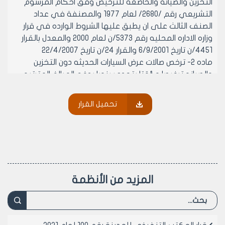
التخزين والصيانه والخاضعه للترخيص وفق احكام المرسوم
التشريعي رقم /2680/ لعام 1977 والمصنفة في عداد
الصنف الثالث على ان يطبق عليها الشروط الوارده في قرار
وزاره الاداره المحليه رقم 5373/ن لعام 2000 والمعدل بالقرار
4451/ن تاريخ 6/9/2001 والقرار 24/ن تاريخ 22/4/2007
ماده 2- ترخص صالات عرض السيارات الحديثه دون التخزين
والصيانه ترخيصا مؤقتا يتجدد سنويا بدفع المبالغ المترتبه
عليها وفق هذا القرار (وذلك لحين تامين اماكن في المخطط
التنظيمي) وبما لا يتعارض والمخطط التنظيمي المصدق
تحميل القرار
وذلك ضمن المناطق التاليه:
أ‌- مناطق السكن المتصل (السكن الاول والسكن الثالث تجاره):
• الدكاكين في الطوابق الارضيه والتي لا تقل مساحتها عن
/60/م2 والتى لها استطراق من الشارع
• الطوابق الارضيه المحوله الى دكاكين والتي لا تقل
مساحتها عن /60/م2 والتي لها استطراق من الشارع
المزيد من الأنظمة
ب‌- مناطق السكن المنفصل (السكن الحديث الاول والسكن
الحديث الثاني والسكن الثاني):
• المرائب المحوله الى الاستثمار والمحسومه والمستوفيه
الاجراءات القانونيه والمحوله لمهنه صاله عرض للسيارات