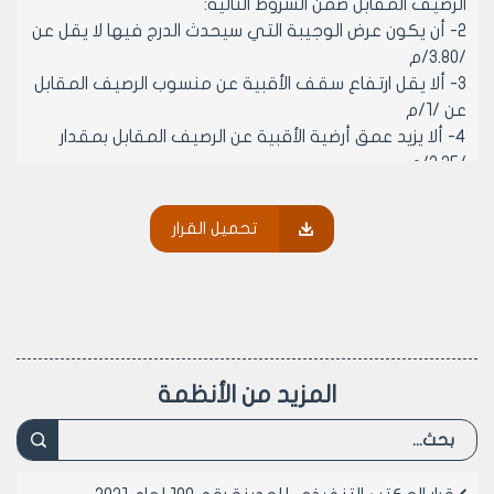
الرصيف المقابل ضمن الشروط التالية:
2- أن يكون عرض الوجيبة التي سيحدث الدرج فيها لا يقل عن
/3.80/م
3- ألا يقل ارتفاع سقف الأقبية عن منسوب الرصيف المقابل
عن /1/م
4- ألا يزيد عمق أرضية الأقبية عن الرصيف المقابل بمقدار
/2.25/م
5- أن ينفذ الدرج برده واحدة بمواد بيتونية أو معدنية وألا
يزيد عرض هذه الردة عن /1/م مع السياج والدربزون.
تحميل القرار
6- يجب تقديم مخطط للدرج وفق الأسس الواردة أعلاه
يعتمد من قبل مديرية الشؤون الفنية وفي حال كون الدرج
معلق يشترط تقديم مخطط إنشائي له مصدق من نقابة
المهندسين.
7- لا تعتبر رخصة الترميم مبرراً لتعديل التوظيف إلى غير
السكن إذ يجب تطبيق القرارات الناظمة لتعديل التوظيف
المزيد من الأنظمة
أصولاً.
8- الحالات المخالفة لهذه الشروط ومن بينها رخص الترميم
الممنوحة سابقاً والتي لا تنطبق عليها كامل الشروط أعلاه
يجب عرضها على المكتب التنفيذي لمجلس مدينة حلب