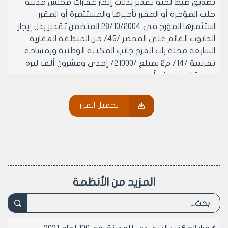
تصديق ضبط لجنة تقدير بدلات إيجار عقارات مجلس مدينة
حلب المؤجرة أو المقرر تأجيرها والمستثمرة أو المقرر
استثمارها المؤرخ في 28/10/2004 المتضمن تقدير بدل إيجار
الحانوت القائم على المحضر /45/ من المنطقة العقارية
السابعة محلة باب الفرج جانب المكتبة الوطنية وبمساحة
تقريبية /14/ م2 بمبلغ /21000/ إحدى وعشرون ألف ليرة
سورية لا غير سنوياً .
مادة 2- ينشر هذا القرار في لوحة إعلانات مجلس مدينة
حلب ويبلغ من يلزم لتنفيذه أصولاً .
تحميل القرار
رئيس المكتب التنفيذي لمجلس مدينة
حلب
الدكتور المهندس معن الشبلي
المزيد من الأنظمة