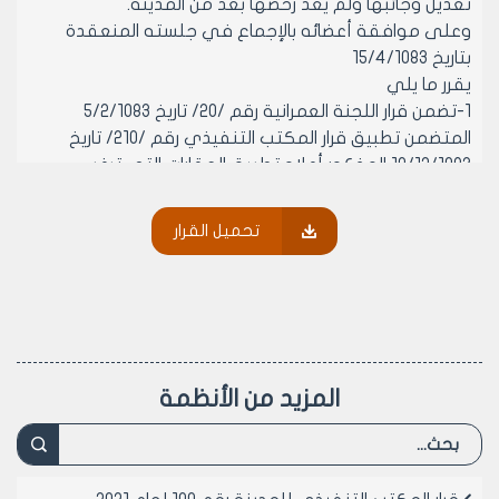
تعديل وجائبها ولم يعد رخصها بعد من المدينة.
وعلى موافقة أعضائه بالإجماع في جلسته المنعقدة
بتاريخ 15/4/1083
يقرر ما يلي
1-تضمن قرار اللجنة العمرانية رقم /20/ تاريخ 5/2/1083
المتضمن تطبيق قرار المكتب التنفيذي رقم /210/ تاريخ
10/12/1083 المذكور أعلاه تطبيق العقارات التي ترغب
معيشيا بموجب الأنظمة العمرانية النافذة /الاراضي الخالية/.
2-ينشر هذا القرار في لوحة إعلانات مجلس المدينة ويبلغ
تحميل القرار
من يلزم بتنفيذه.
رئيس المكتب التنفيذي لمجلس مدينة
حلب
المهندس مجمد ناجي عطري
المزيد من الأنظمة