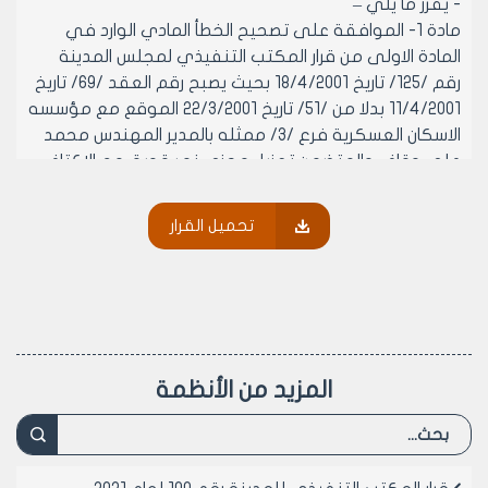
- يقرر ما يلي –
مادة 1- الموافقة على تصحيح الخطأ المادي الوارد في
المادة الاولى من قرار المكتب التنفيذي لمجلس المدينة
رقم /125/ تاريخ 18/4/2001 بحيث يصبح رقم العقد /69/ تاريخ
11/4/2001 بدلا من /51/ تاريخ 22/3/2001 الموقع مع مؤسسه
الاسكان العسكرية فرع /3/ ممثله بالمدير المهندس محمد
علي وقاف والمتضمن تعزيل مجزى نهر قويق مع الاكتاف
الجانبية مرحله ثانيه والبالغة قيمته الإجمالية /997500/ل.س
تسعمائة وسبعة وتسعون الفا وخمسمائة ليرة سورية فقط
تحميل القرار
لا غيرها
مادة 2- ينشر هذا القرار في لوحه اعلانات مجلس المدينة
ويبلغ من يلزم لتنفيذه بعد استكمال إجراءات تصديقه اصولا
رئيس المكتب التنفيذي لمجلس مدينة
حلب
المزيد من الأنظمة
المهندس بسام بيروتي