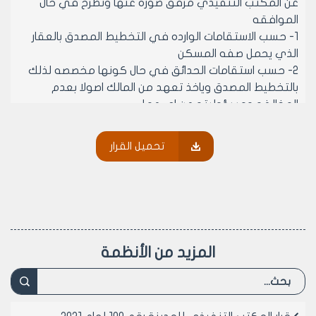
عن المكتب التنفيذي مرفق صوره عنها ونطرح في حال
الموافقه
1- حسب الاستقامات الوارده في التخطيط المصدق بالعقار
الذي يحمل صفه المسكن
2- حسب استقامات الحدائق في حال كونها مخصصه لذلك
بالتخطيط المصدق وياخذ تعهد من المالك اصولا بعدم
المخالفه ومسؤوليته عن اي عمل
ونرفق طيا قراري المكتب التنفيذي رقم 337 الذي كنا
بموجبه نرخص الاسيجة وقرار المكتب التنفيذي رقم 40 الذي
تحميل القرار
الغى القرار 337 استنادا لكتاب السيد وزير الاسكان رقم
113042/235ص لعام 1992
وعلى موافقة اعضائه (بالإجماع) في جلسته رقم /44/
تاريخ 14/10/2001م.
- يقرر ما يلي –
مادة 1- الموافقه على تسييج العقارات غير المفزره
المزيد من الأنظمة
والواقعه في مكان البقول والخاضعه لاحكام القانون 26
تاريخ 11/12/2000 وذلك بسياج من البلوك بارتفاع لا يتجاوز المتر
فقط ويعلوه اسلاك شائكه بارتفاع متر ايضا وعلى مساحه
ارض بتمام الاسهم شريطة تقديم سند تعهد موثق لدى