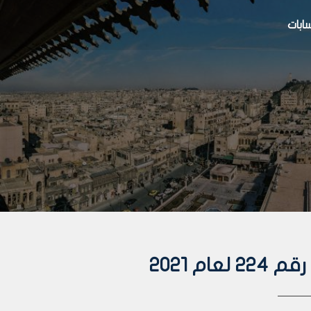
بات
م 2021