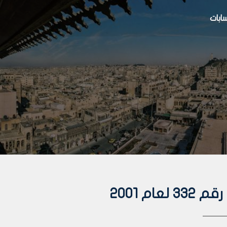
بات
م 2001