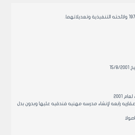
 السياحة ببقعه الارض القائمة على العقار /2778/ منطقه عقاريه رابعه لإنشاء مدرسه مهنيه فندقيه عليها وبدون بدل