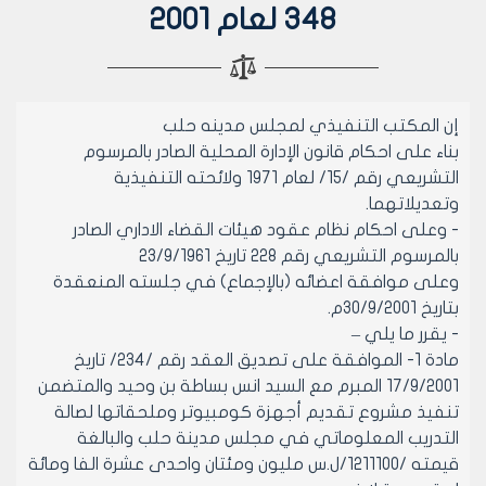
348 لعام 2001
إن المكتب التنفيذي لمجلس مدينه حلب
بناء على احكام قانون الإدارة المحلية الصادر بالمرسوم
التشريعي رقم /15/ لعام 1971 ولائحته التنفيذية
وتعديلاتهما.
- وعلى احكام نظام عقود هيئات القضاء الاداري الصادر
بالمرسوم التشريعي رقم 228 تاريخ 23/9/1961
وعلى موافقة اعضائه (بالإجماع) في جلسته المنعقدة
بتاريخ 30/9/2001م.
- يقرر ما يلي –
مادة 1- الموافقة على تصديق العقد رقم /234/ تاريخ
17/9/2001 المبرم مع السيد انس بساطة بن وحيد والمتضمن
تنفيذ مشروع تقديم أجهزة كومبيوتر وملحقاتها لصالة
التدريب المعلوماتي في مجلس مدينة حلب والبالغة
قيمته /1211100/ل.س مليون ومئتان واحدى عشرة الفا ومائة