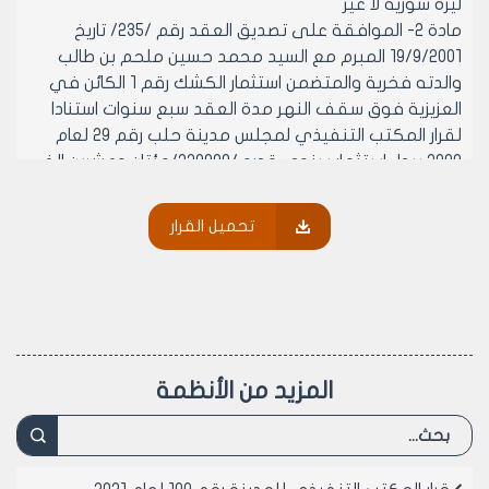
ليرة سورية لا غير
مادة 2- الموافقة على تصديق العقد رقم /235/ تاريخ
19/9/2001 المبرم مع السيد محمد حسين ملحم بن طالب
والدته فخرية والمتضمن استثمار الكشك رقم 1 الكائن في
العزيزية فوق سقف النهر مدة العقد سبع سنوات استنادا
لقرار المكتب التنفيذي لمجلس مدينة حلب رقم 29 لعام
2000 ببدل استثمار سنوي قدره /220000/مئتان وعشرين الف
ليرة سورية واجمالي قيمة العقد /1540000/مليون
وخمسمائة واربعون الف ليرة سورية لا غير
تحميل القرار
مادة 3- الموافقة على تصديق العقد رقم /215/ تاريخ
13/8/2001 المبرم مع السيدة خزنة حمي بنت موسى
والدتها خديجة والمتضمن بيع المقسم الصناعي رقم /147/
في منطقة شمال الحيدرية المخصص لمهنة بواري والبالغة
مساحته التقريبية /1211100/ل.س مليون ومئتان واحدى
عشرة الفا ومائة ليرة سورية لا غير
المزيد من الأنظمة
مادة 4- الموافقة على تصديق العقد رقم /227/ تاريخ
10/9/2001 المبرم مع السيد علاء الدين أبو غالون بن عبد الرزاق
والدته سامية والمتضمن بيع جزء (أ) من العقار /340/ و الجزء
(ب) من العقار /344/ والواجب دمجهما تخيطيا مع العقار