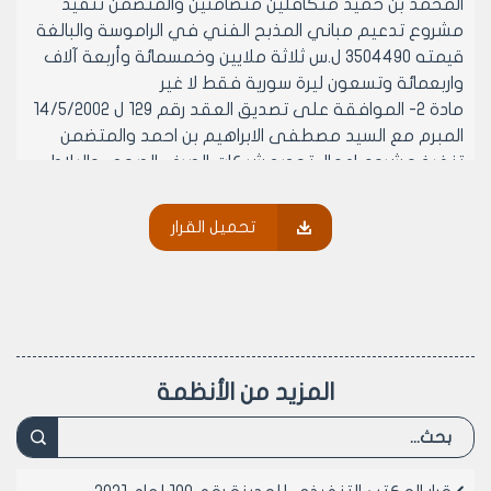
المحمد بن حميد متكافلين متضامنين والمتضمن تنفيذ
مشروع تدعيم مباني المذبح الفني في الراموسة والبالغة
قيمته 3504490 ل.س ثلاثة ملايين وخمسمائة وأربعة آلاف
واربعمائة وتسعون ليرة سورية فقط لا غير
مادة 2- الموافقة على تصديق العقد رقم 129 ل 14/5/2002
المبرم مع السيد مصطفى الابراهيم بن احمد والمتضمن
تنفيذ مشروع اعمال تجديد شبكات الصرف الصحي والبلاط
الحجري في حي البياضة (المدينة القديمة) والبالغة قيمته
9246773 ل.س تسعة واربعون الفا وسبعمائة وثلاثة وسبعون
تحميل القرار
ليرة سورية فقط لا غير
مادة 3- الموافقة على تصديق العقد رقم 133 ل 22/5/2002
المبرم مع السيدين ماجد ومحمود ريحاوي ولدي محمد
ونديمة متكافلين متضامنين والمتضمن تنفيذ مشروع
تلبيس قمصان زفتية في مختلف احياء المدينة (حلب
الجديدة - الانصاري – الحمدانية) والبالغة قيمته 44808448
المزيد من الأنظمة
ل.س أربعة ملايين وثمانمائة وثمانية آلاف واربعمائة وثمان
واربعون ليرة سورية فقط لا غير
مادة 4- الموافقة على تصديق العقد رقم 154 ل 1/6/2002
المبرم مع السيد عمر عمر شحادة بن عبد الحميد والمتضمن