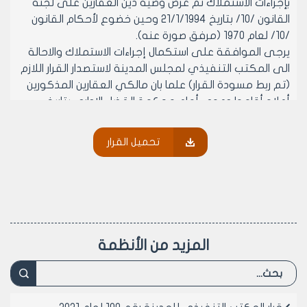
بإجراءات الاستملاك ثم عرض وصية دين العقارين على لجنة
القانون /10/ بتاريخ 21/1/1994 وحين خضوع لأحكام القانون
/10/ لعام 1970 (مرفق صورة عنه).
يرجى الموافقة على استكمال إجراءات الاستملاك والاحالة
الى المكتب التنفيذي لمجلس المدينة لاستصدار القرار اللازم
(تم ربط مسودة القرار) علما بان مالكي العقارين المذكورين
أعلاه أقاموا دعوى أمام محكمة القضاء الإداري بتاريخ
10/1/1994 لانعدام قرار وزارة الإسكان /355/ تاريخ 19/4/1993
القاضي بتعديل الصفة العمرانية للبقعة المذكورة أعلاه من
تحميل القرار
حديقة الى مشيدات عامة (ملاعب رياضية لنادي الجلاء) ولا
تزال الدعوى قيد النظر لدى المحكمة كما هو وارد في
حاشية الدائرة القانونية بتاريخ 27/11/1994 (مرفق طيا).
وعلى تقرير عضو المكتب التنفيذي المهندس بطرس
مرجانة تاريخ 15/6/1995 المتضمن:
بناء على احالتكم للإضبارة المتعلقة بالنظر باستملاك البقعة
المزيد من الأنظمة
المحددة بالأحرف (آ- ب- ج- و- هـ) الواقعة على أجزاء
العقارين /7987-7988/ منطقة عقارية خامسة وذلك لتنفيذ
مشيدات عامة (ملاعب رياضية لنادي الجلاء) وذلك وفق
القانون 60 لعام 1979 الصالح الاتحاد الرياضي العام وبعد دراسة