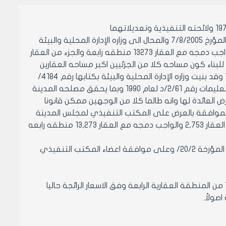
وعلى كتاب مديريه شؤون الاملاك المؤرخة 20/12/2006 المتضمن بموجب كتابنا المؤرخ 7/8/2005 والمحال الى وزاره الإدارة المحلية والبيئة
فقد بينا للوزارة بأنه يتعذر على مجلس مدينه حلب بيع الجزء من العقار 2,753 الواجب دمجه مع العقار 13273 منطقه رابعة والجزء من العقار
يل قطعتين صالحتين للبناء كون مساحه كلا من الجزئيين اكبر مساحه العقارين
المذكورين كل على حده وذلك استنادا الى تعليمات الوزارة رقم 2/61/د لعام 1990 وقد بنيت وزاره الإدارة المحلية والبيئة بكتابها رقم 4184/
ك/6/د تاريخ 21/9/2005 بإجراء المقتضى وفق احكام القانون رقم 8 لعام 1971 والتعليمات رقم 2/61/د لعام 1990 وبما يحقق مصلحه المدينة
العائدة لها وانه طالما كلا من الوجهين ممكن قانونا
والموافقة بالعرض على المكتب التنفيذي لمجلس المدينة
لاتخاذ القرار الذي يراه مناسبا وفق كتاب الوزارة أعلاه وذلك بخصوص بيع الجزء من العقار 2,753 والواجب دمجه مع العقار 13,273 منطقه رابعه
وعلى حاشية عضو المكتب التنفيذي لمجلس مدينه حلب الاستاذ محمد حياني المؤرخة 20/2/ وعلى موافقة اعضاء المكتب التنفيذي