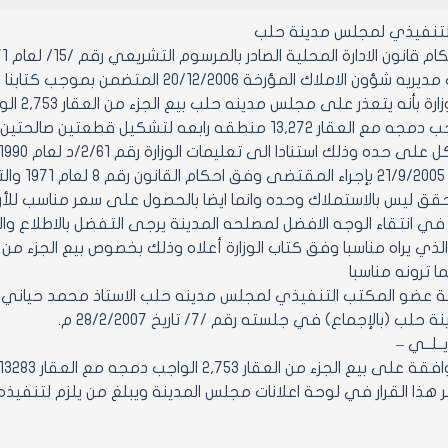
التنفيذي لمجلس مدينة حلب
ن الادارة المحلية الصادر بالمرسوم التشريعي رقم /15/ لعام 1971 ولائحته التنفيذية وتعديلاتهما
2,753 والواجب دمجه مع العقار 13,272 منطقه رابعه لتشك
قق ليس بالاستملاك وحده وانما ايضا بالحصول على سعر مناسب للأرض 
 في انتقاء الوجه الافضل لمصلحه المدينة يرجى التفضل بالاطلاع 
ما ترونه مناسبا
 (بالإجماع) في جلسته رقم /7/ تاريخ 28/2/2007 م.
 يــلــي –