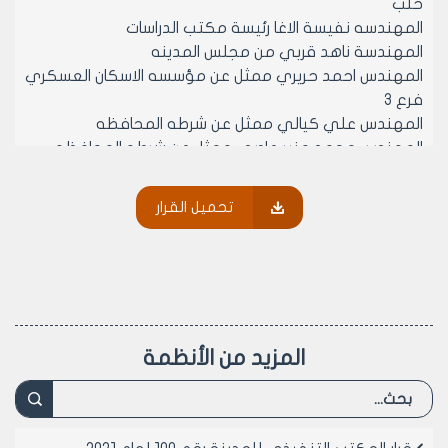
حلب
المهندسه نفيسة الاغا رئيسة مكتب الدراسات
المهندسة ناهد قربي من مجلس المدينه
المهندس احمد حريري ممثل عن مؤسسه الاسكان العسكري
فرع 3
المهندس علي كيالي ممثل عن شرطه المحافظه
المهندس محمد منير عاصي ممثل عن شرطه المحافظه
لمناقشه مشروع الشريحه 1 من المرحله الخامسه العائده
لشرطه المحافظه وبعد الاطلاع على المخططات المعماريه
تحميل القرار
بعد التعديل المطلوب بموجب المحضر السابق للجنه بتاريخ
19/5/2001 تبين انه سيكون هناك تعارض بين منسوب القبو
اول مع مناسيب مدخل كتله المركز الثقافي بحيث ادت الى
الغاء درج المدرج
لذلك قررت اللجنه اعتماد المخططات المعدله سابقا بحيث
يكون ارتفاع القبو رقم 1 /1770/سم وضمه الى كتلة محلات
المزيد من الأنظمة
مجلس المدينه دون مقابل مع العلم ان هذا الحال لا يتعارض
مع مناسيب موقف السيارات والمركز الثقافي وعليه تم
التوقيع
وعلى موافقة اعضائه (بالإجماع) في جلسته رقم /42/