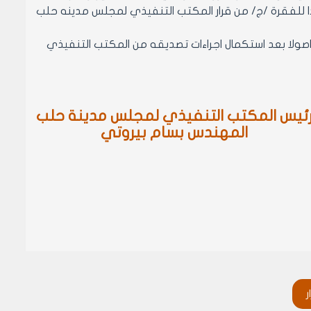
855 وفقا للتكليف المساحي ذو الرقم /895/ تاريخ 1/4/1989 استنادا للفقرة /ج/ من قرار المكتب التنفيذي لمجلس مدينه حلب
ذه اصولا بعد استكمال اجراءات تصديقه من المكتب التنفيذي
ئيس المكتب التنفيذي لمجلس مدينة حلب
المهندس بسام بيروتي
ر