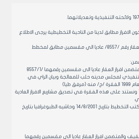
ان مخطط الافراز المساحي ذو التكليف رقم /895/ تاريخ 1/4/1989 بخصوص افراز العقار رقم /8557/ عاديا الي مقسمين مطابق لمخطط
يرجى احاله مشروع افراز العقار رقم /8557/ منطقه عقاريه خامسة الشقيف والمتضمن افراز العقار عاديا الى مقسمين رقمهما /8557/1
احي ذو الرقم /895/ تاريخ 1/4/1989 الى المكتب التنفيذي لمجلس مدينه حلب للمعالجة وبيان الراي في
علما ان الفقرة /ج/ هي خاصه بمشاريع الافراز العادية وفق القانون /9/ لعام 1974 ونستند على هذه الفقرة في تصديق مشاريع الافراز العادية
دي
علماً بان مخططات الافراز المساحية مطابقه للتخطيط المصدق بموجب حاشيه مكتب التخطيط بتاريخ 14/8/2001 وحاشيه الطبوغرافيا بتاريخ
855/ منطقه عقاريه خامسة - الشقيف والمتضمن افراز العقار عاديا الى مقسمين رقمهما