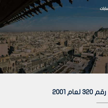
بات
م 2001