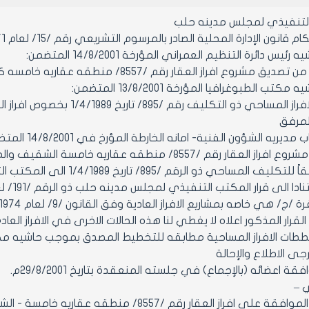
التنفيذي لمجلس مدينه حلب
ن الإدارة المحلية الصادر بالمرسوم التشريعي رقم /15/ لعام 1971 ولائحته التنفيذية وتعديلاتهما.
يس دائرة التنظيم العمراني المؤرخة 14/8/2001 المتضمن:
از العقار رقم /8557/ منطقه عقاريه خامسه كون الافراز مطابق لدينا من الناحية التخطيطية يرجى الاطلاع
تب الطبوغرافيا المؤرخة 13/8/2001 المتضمن:
لمرفق
يريه الشؤون الفنية- امانه الخارطة المؤرخ في 14/8/2001 المتضمن:
/8557/2 وفقاً للتكليف المس
لى قرار المكتب التنفيذي لمجلس مدينه حلب ذو الرقم /191/ لعام 1999 الفقرة /ج/ منه (مرفق طيا)
لقرار المذكور اعلاه لا يغطي لنا هذه الحالات الاخرى في الافراز العا
 اعضائه (بالإجماع) في جلسته المنعقدة بتاريخ 29/8/2001م.
ي –
مادة 1- مع الموافقة على افراز العقار رقم /7