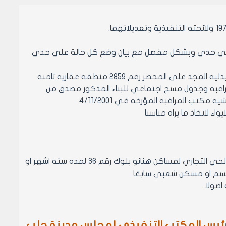
 28/10/2001 المتضمن عرض كل حاله على حدى وبشكل مفصل مع بيان وضع كل حالة على حدى
ان السيد غياث قزاز بن عبد الرزاق منذر بالهدم في محله المغاير دوار القمر شارع صيدليه المجد على المحضر رقم 2859 منطقه عقاريه ثامنه
بموجب انذار صادر عن مكتب المراقبه وجدول مسح اجتماعي للبناء المذكور مصدق من
 لاتخاذ ما يراه مناسبا
مادة 1- الموافقة على ايواء المواطن غياث قزاز بن عبد الرزاق بشقه سكنيه في الحي التجاري لمساكن هنانو بلوك رقم 36 لمده سته اشهر او
قسم او مسكن شعبي سابقا
ئيس المكتب التنفيذي لمجلس مدينة حلب