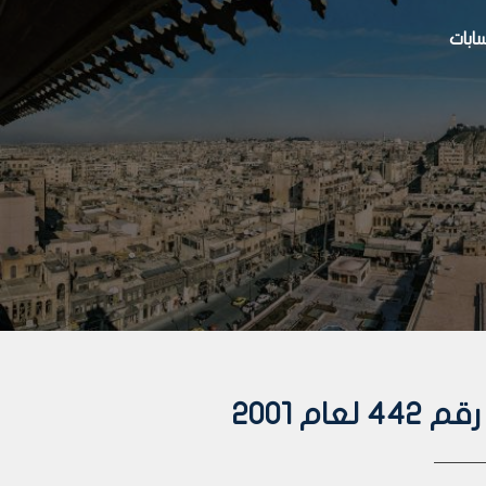
بات
م 2001