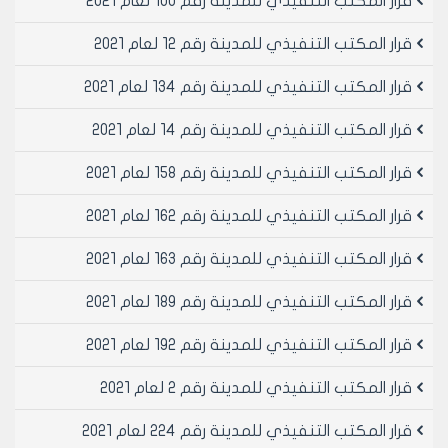
قرار المكتب التنفيذي للمدينة رقم 100 لعام 2021
موافقة مواقف مأجورة عدد /3 / ، صادرة عن مديرية النقل
الداخلي والمرور بعد تسديد مبلغ /180000/ل.س مائة
قرار المكتب التنفيذي للمدينة رقم 12 لعام 2021
وثمانون ألف ليرة سورية لصالح صندوق مجلس مدينة حلب.
مادة 4- يتقدم صاحب العلاقة بسند تعهد موثق لدى
قرار المكتب التنفيذي للمدينة رقم 134 لعام 2021
الكاتب بالعدل يتضمن قبول الموافقة المؤقتة لغاية
قرار المكتب التنفيذي للمدينة رقم 14 لعام 2021
15/6/2015 ، يتضمن الالتزام بالعودة إلى مكان العمل الأصلي
في منطقة الراموسة (المجمع و ساحة الترانزيت ) بعد
قرار المكتب التنفيذي للمدينة رقم 158 لعام 2021
عودة الاستقرار إليها، وعدم المطالبة بأي تعويض أو عطل و
ضرر عند إلغاء الموافقة المؤقتة .
قرار المكتب التنفيذي للمدينة رقم 162 لعام 2021
مادة 5- يجب التقيد التام بالأنظمة و القوانين المرورية ، و
عدم وقوف السيارات أمام المكتب بشكل مخالف لتلك
قرار المكتب التنفيذي للمدينة رقم 163 لعام 2021
الأنظمة، وعدم إشغال الأرصفة أو إسالة المياه (غسيل
السيارات) ، تحت طائلة إغلاق المكتب بالشمع الأحمر لمدة
قرار المكتب التنفيذي للمدينة رقم 189 لعام 2021
خمسة عشر يوماً ويمكن استبدال التشميع بالغرامة بمعدل
قرار المكتب التنفيذي للمدينة رقم 192 لعام 2021
/500/ ل.س خمسمائة ليرة سورية عن اليوم الواحد و إلغاء
الموافقة المؤقتة .
قرار المكتب التنفيذي للمدينة رقم 2 لعام 2021
مادة 6- لا يتم تجديد الموافقات المؤقتة لمهنة بيع و شراء
السيارات المستعملة عند انقضاء المدة المشار إليها أعلاه إلا
قرار المكتب التنفيذي للمدينة رقم 224 لعام 2021
بعد اخذ موافقة المكتب التنفيذي على منح موافقات