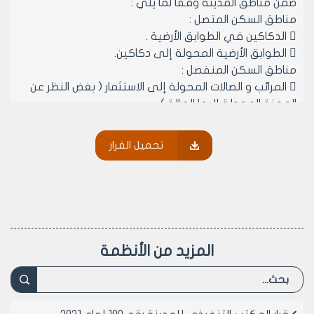
ضمن مناطق المدينة وفقاً لما يلي :
مناطق السكن المتصل :
 الدكاكين في الطوابق الأرضية .
 الطوابق الأرضية المحولة إلى دكاكين.
مناطق السكن المنفصل :
 المرائب و الصالات المحولة إلى الاستثمار ( بغض النظر عن
المهنة المحولة إليها الصالة ) .
مادة 2- الوثائق اللازمة للحصول على الموافقة المؤقتة
لمدة عام لمهنة بيع و شراء السيارات المستعملة:
تحميل القرار
 وثيقة حق انتفاع تثبت انتفاع صاحب العلاقة لمكتب ضمن
منطقة الراموسة ( تقبل وثيقة الإشغال المالي/ النمرة /
الصادرة عن مديرية مالية حلب ) مع وثيقة حق انتفاع تثبت
انتفاع صاحب العلاقة للعقار الجديد .
 بيان مخالفات .
 مخطط موقع .
المزيد من الأنظمة
 موافقة أمنية من الجهات المختصة .
 شرح الصفة العمرانية للعقار الجديد .
مادة 3- يتم منح موافقة مؤقتة لغاية 15/6/2015 لممارسة
مهنة بيع و شراء السيارات المستعملة ، بعد الحصول على