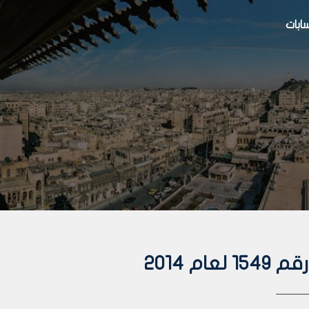
بات
م 2014