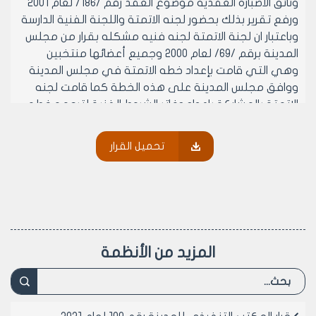
وثائق الاضبارة العقدية موضوع العقد رقم /186/ لعام 2001
ورفع تقرير بذلك بحضور لجنه الاتمتة واللجنة الفنية الدارسة
وباعتبار ان لجنة الاتمتة لجنه فنيه مشكله بقرار من مجلس
المدينة برقم /69/ لعام 2000 وجميع أعضائها منتخبين
وهي التي قامت بإعداد خطه الاتمتة في مجلس المدينة
ووافق مجلس المدينة على هذه الخطة كما قامت لجنه
الاتمتة بالمشاركة باعداد دفاتر الشروط الفنية لترجمه خطه
الاتمتة فاننا نعترض على تشكيل اي لجنه لتدقيق الاعمال
من خارج مجلس المدينة الا من خلال المجلس وان اي تغيير
تحميل القرار
في خطة الاتمتة يعتبر مخالفا لما اقره مجلس المدينة
بجلساته العادية الرابعة لعام 2000 والدورة الثانية والثالثة
والرابعة لعام 2001
- وعلى موافقة اعضائه (بالإجماع) في جلسته المنعقدة
بتاريخ 2/9/2001م.
- يقرر ما يلي –
المزيد من الأنظمة
مادة 1- متابعه اجراءات تصديق العقد رقم /186/ تاريخ
25/7/2001 والذي تمت الموافقة عليه بجلسه المكتب
التنفيذي لمجلس المدينة بالقرار رقم /282/ تاريخ 5/8/2001
والذي تم التريث باصداره لمناقشه كتاب عضو المكتب